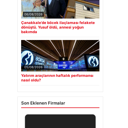
06/08/2026
Çanakkale’de böcek ilaçlaması felakete
dönüştü. Yusuf öldü, annesi yoğun
bakımda
05/08/2026
Yatırım araçlarının haftalık performansı
nasıl oldu?
Son Eklenen Firmalar