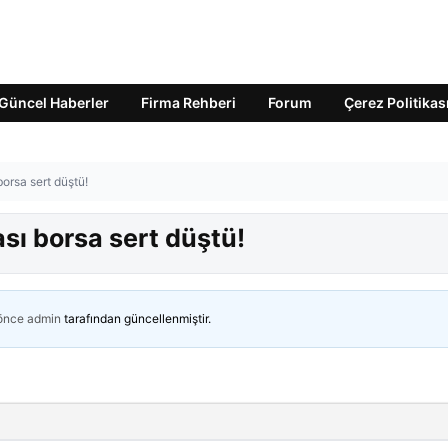
Güncel Haberler
Firma Rehberi
Forum
Çerez Politikas
borsa sert düştü!
ası borsa sert düştü!
 önce
admin
tarafından güncellenmiştir.