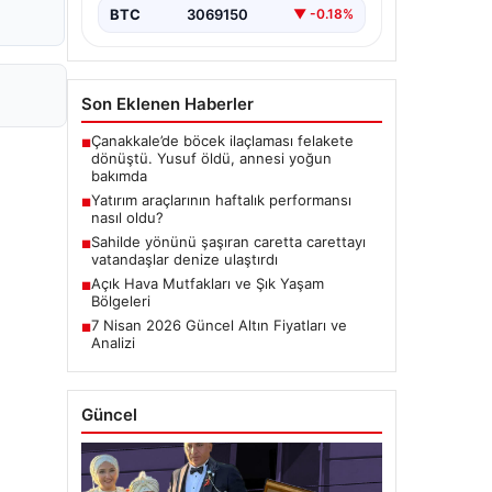
BTC
3069150
▼ -0.18%
Son Eklenen Haberler
Çanakkale’de böcek ilaçlaması felakete
■
dönüştü. Yusuf öldü, annesi yoğun
bakımda
Yatırım araçlarının haftalık performansı
■
nasıl oldu?
Sahilde yönünü şaşıran caretta carettayı
■
vatandaşlar denize ulaştırdı
Açık Hava Mutfakları ve Şık Yaşam
■
Bölgeleri
7 Nisan 2026 Güncel Altın Fiyatları ve
■
Analizi
Güncel