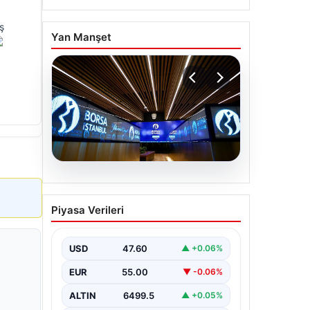
ş
Yan Manşet
05.08.2026
Yatırım araçlarının haftalık
Piyasa Verileri
performansı nasıl oldu?
USD
47.60
▲ +0.06%
EUR
55.00
▼ -0.06%
ALTIN
6499.5
▲ +0.05%