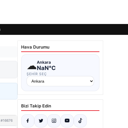
ı
Hava Durumu
☁
Ankara
NaN°C
ŞEHIR SEÇ
Bizi Takip Edin
#16676