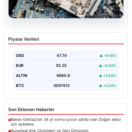
08.08.2026
Kurumsal Atık Çözümleri ve Geri
Piyasa Verileri
Dönüşüm
Günümüzde gelişen dijitalleşme ile şirketler altyapı
sistemlerini sürekli periyotlarla yenilemektedir. Bu
USD
47.74
▲ +0.18%
modernizasyon aşamasında kenara…
EUR
55.25
▲ +0.32%
ALTIN
6660.6
▲ +2.59%
BTC
3097613
▲ +0.24%
Son Eklenen Haberler
Bakan Göktaş’tan 34 yıl sonra çocuk sahibi olan Doğan ailesi
■
için açıklama
Kurumsal Atık Çözümleri ve Geri Dönüşüm
■