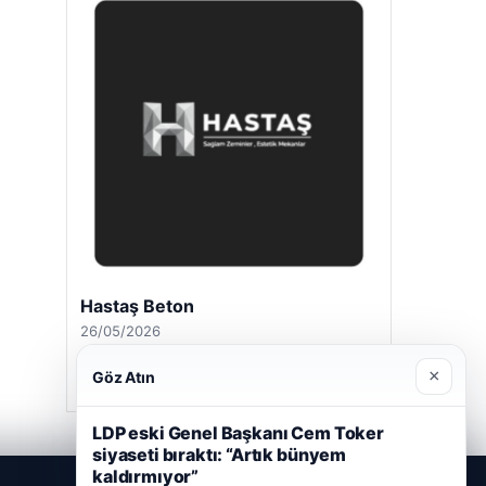
Hastaş Beton
26/05/2026
×
Göz Atın
LDP eski Genel Başkanı Cem Toker
siyaseti bıraktı: “Artık bünyem
kaldırmıyor”