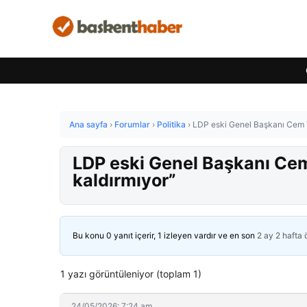
Ana sayfa
›
Forumlar
›
Politika
›
LDP eski Genel Başkanı Cem To
LDP eski Genel Başkanı Cem 
kaldırmıyor”
Bu konu 0 yanıt içerir, 1 izleyen vardır ve en son
2 ay 2 hafta
1 yazı görüntüleniyor (toplam 1)
24/05/2026: 7:24 am