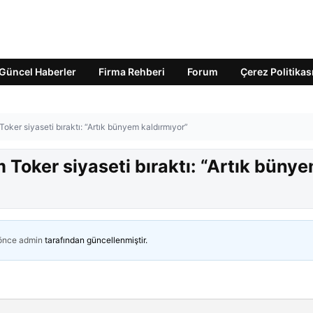
Güncel Haberler
Firma Rehberi
Forum
Çerez Politikas
ker siyaseti bıraktı: “Artık bünyem kaldırmıyor”
Toker siyaseti bıraktı: “Artık büny
 önce
admin
tarafından güncellenmiştir.