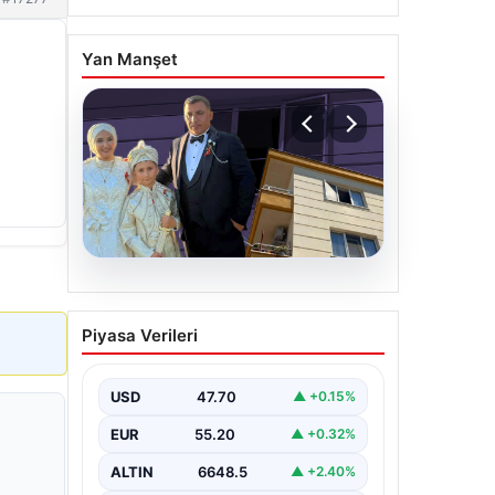
Yan Manşet
06.08.2026
Çanakkale’de böcek
Piyasa Verileri
ilaçlaması felakete
dönüştü. Yusuf öldü,
annesi yoğun bakımda
USD
47.70
▲ +0.15%
EUR
55.20
▲ +0.32%
ALTIN
6648.5
▲ +2.40%