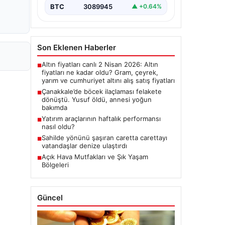
BTC
3089945
▲ +0.64%
Son Eklenen Haberler
Altın fiyatları canlı 2 Nisan 2026: Altın
■
fiyatları ne kadar oldu? Gram, çeyrek,
yarım ve cumhuriyet altını alış satış fiyatları
Çanakkale’de böcek ilaçlaması felakete
■
dönüştü. Yusuf öldü, annesi yoğun
bakımda
Yatırım araçlarının haftalık performansı
■
nasıl oldu?
Sahilde yönünü şaşıran caretta carettayı
■
vatandaşlar denize ulaştırdı
Açık Hava Mutfakları ve Şık Yaşam
■
Bölgeleri
Güncel