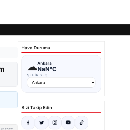
ı
Hava Durumu
☁
Ankara
em
NaN°C
ŞEHIR SEÇ
Bizi Takip Edin
#17277