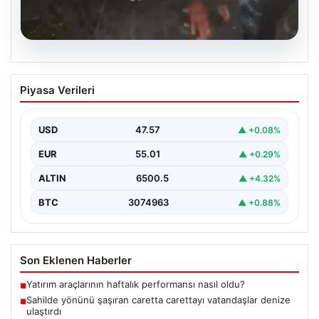
04.08.2026
Sahilde yönünü şaşıran caretta
Piyasa Verileri
carettayı vatandaşlar denize ulaştırdı
USD
47.57
▲ +0.08%
EUR
55.01
▲ +0.29%
ALTIN
6500.5
▲ +4.32%
BTC
3074963
▲ +0.88%
Son Eklenen Haberler
Yatırım araçlarının haftalık performansı nasıl oldu?
■
Sahilde yönünü şaşıran caretta carettayı vatandaşlar denize
■
ulaştırdı