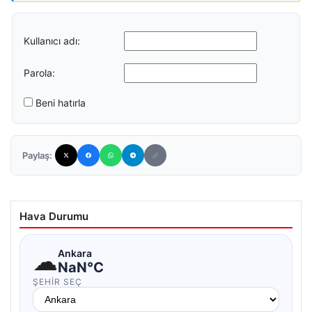
Kullanıcı adı:
Parola:
Beni hatırla
Paylaş:
Hava Durumu
☁
Ankara
NaN°C
ŞEHIR SEÇ