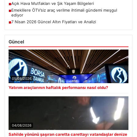
Açık Hava Mutfakları ve Şık Yaşam Bölgeleri
■
Emeklilere ÖTV’siz araç verilme ihtimali gündemi meşgul
■
ediyor
7 Nisan 2026 Güncel Altın Fiyatları ve Analizi
■
Güncel
05/08/2026
Yatırım araçlarının haftalık performansı nasıl oldu?
04/08/2026
Sahilde yönünü şaşıran caretta carettayı vatandaşlar denize