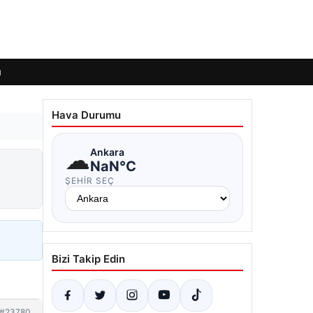
ı
Hava Durumu
☁
Ankara
NaN°C
ŞEHIR SEÇ
Bizi Takip Edin
#23780