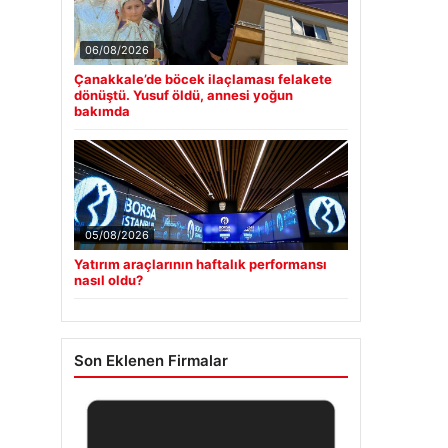
06/08/2026
Çanakkale’de böcek ilaçlaması felakete
dönüştü. Yusuf öldü, annesi yoğun
bakımda
05/08/2026
Yatırım araçlarının haftalık performansı
nasıl oldu?
Son Eklenen Firmalar