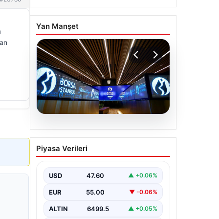
Yan Manşet
a
ran
05.08.2026
Yatırım araçlarının haftalık
Piyasa Verileri
performansı nasıl oldu?
USD
47.60
▲ +0.06%
EUR
55.00
▼ -0.06%
ALTIN
6499.5
▲ +0.05%