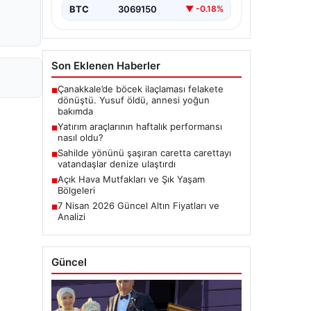
BTC
3069150
▼ -0.18%
Son Eklenen Haberler
Çanakkale’de böcek ilaçlaması felakete
■
dönüştü. Yusuf öldü, annesi yoğun
bakımda
Yatırım araçlarının haftalık performansı
■
nasıl oldu?
Sahilde yönünü şaşıran caretta carettayı
■
vatandaşlar denize ulaştırdı
Açık Hava Mutfakları ve Şık Yaşam
■
Bölgeleri
7 Nisan 2026 Güncel Altın Fiyatları ve
■
Analizi
Güncel