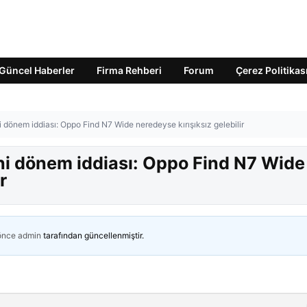
Güncel Haberler
Firma Rehberi
Forum
Çerez Politikas
ni dönem iddiası: Oppo Find N7 Wide neredeyse kırışıksız gelebilir
eni dönem iddiası: Oppo Find N7 Wide
r
 önce
admin
tarafından güncellenmiştir.