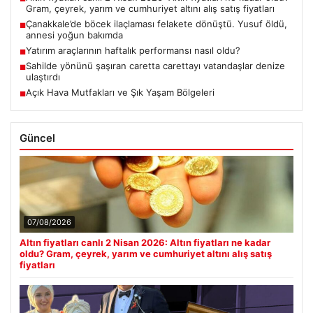
Gram, çeyrek, yarım ve cumhuriyet altını alış satış fiyatları
Çanakkale’de böcek ilaçlaması felakete dönüştü. Yusuf öldü,
■
annesi yoğun bakımda
Yatırım araçlarının haftalık performansı nasıl oldu?
■
Sahilde yönünü şaşıran caretta carettayı vatandaşlar denize
■
ulaştırdı
Açık Hava Mutfakları ve Şık Yaşam Bölgeleri
■
Güncel
07/08/2026
Altın fiyatları canlı 2 Nisan 2026: Altın fiyatları ne kadar
oldu? Gram, çeyrek, yarım ve cumhuriyet altını alış satış
fiyatları