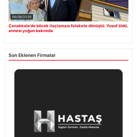
06/08/2026
Çanakkale’de böcek ilaçlaması felakete dönüştü. Yusuf öldü,
annesi yoğun bakımda
Son Eklenen Firmalar