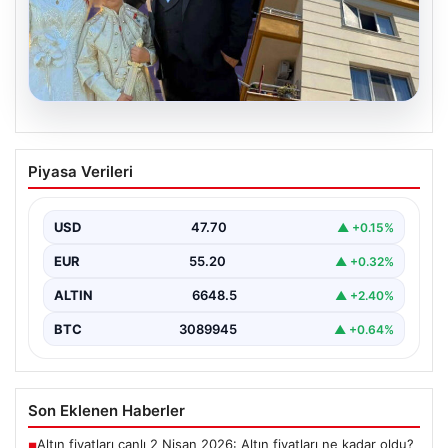
06.08.2026
Çanakkale’de böcek ilaçlaması felakete
Piyasa Verileri
dönüştü. Yusuf öldü, annesi yoğun
bakımda
USD
47.70
▲ +0.15%
EUR
55.20
▲ +0.32%
ALTIN
6648.5
▲ +2.40%
BTC
3089945
▲ +0.64%
Son Eklenen Haberler
Altın fiyatları canlı 2 Nisan 2026: Altın fiyatları ne kadar oldu?
■