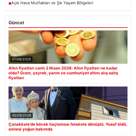
Açık Hava Mutfakları ve Şık Yaşam Bölgeleri
■
Güncel
07/08/2026
Altın fiyatları canlı 2 Nisan 2026: Altın fiyatları ne kadar
oldu? Gram, çeyrek, yarım ve cumhuriyet altını alış satış
fiyatları
06/08/2026
Çanakkale’de böcek ilaçlaması felakete dönüştü. Yusuf öldü,
annesi yoğun bakımda