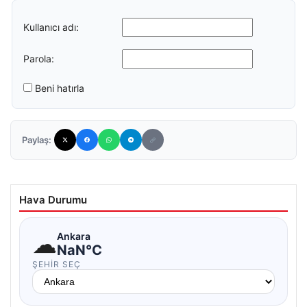
Kullanıcı adı:
Parola:
Beni hatırla
Paylaş:
Hava Durumu
☁
Ankara
NaN°C
ŞEHIR SEÇ