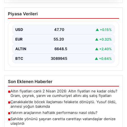
06.08.2026
Çanakkale’de böcek ilaçlaması felakete
Piyasa Verileri
dönüştü. Yusuf öldü, annesi yoğun
bakımda
USD
47.70
▲ +0.15%
EUR
55.20
▲ +0.32%
ALTIN
6648.5
▲ +2.40%
BTC
3089945
▲ +0.64%
Son Eklenen Haberler
Altın fiyatları canlı 2 Nisan 2026: Altın fiyatları ne kadar oldu?
■
Gram, çeyrek, yarım ve cumhuriyet altını alış satış fiyatları
Çanakkale’de böcek ilaçlaması felakete dönüştü. Yusuf öldü,
■
annesi yoğun bakımda
Yatırım araçlarının haftalık performansı nasıl oldu?
■
Sahilde yönünü şaşıran caretta carettayı vatandaşlar denize
■
ulaştırdı