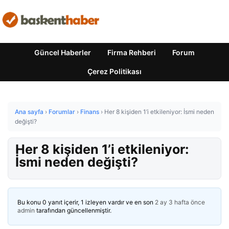
Güncel Haberler
Firma Rehberi
Forum
Çerez Politikası
Ana sayfa
›
Forumlar
›
Finans
›
Her 8 kişiden 1’i etkileniyor: İsmi neden
değişti?
Her 8 kişiden 1’i etkileniyor:
İsmi neden değişti?
Bu konu 0 yanıt içerir, 1 izleyen vardır ve en son
2 ay 3 hafta önce
admin
tarafından güncellenmiştir.