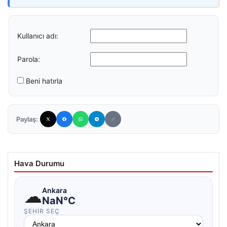
Kullanıcı adı:
Parola:
Beni hatırla
Paylaş:
Hava Durumu
☁
Ankara
NaN°C
ŞEHIR SEÇ