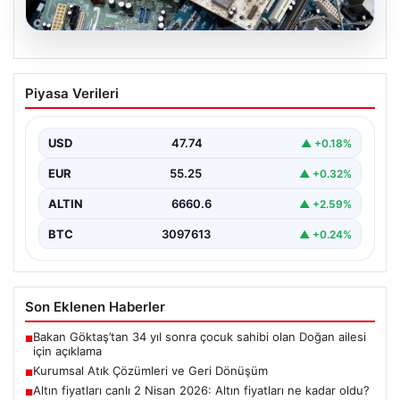
08.08.2026
Kurumsal Atık Çözümleri ve Geri
Piyasa Verileri
Dönüşüm
Günümüzde gelişen dijitalleşme ile şirketler altyapı
sistemlerini sürekli periyotlarla yenilemektedir. Bu
USD
47.74
▲ +0.18%
modernizasyon aşamasında kenara…
EUR
55.25
▲ +0.32%
ALTIN
6660.6
▲ +2.59%
BTC
3097613
▲ +0.24%
Son Eklenen Haberler
Bakan Göktaş’tan 34 yıl sonra çocuk sahibi olan Doğan ailesi
■
için açıklama
Kurumsal Atık Çözümleri ve Geri Dönüşüm
■
Altın fiyatları canlı 2 Nisan 2026: Altın fiyatları ne kadar oldu?
■