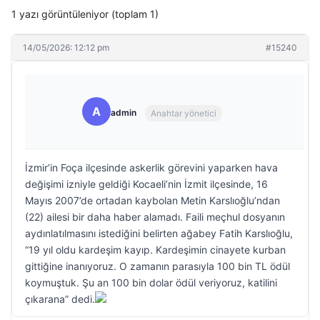
1 yazı görüntüleniyor (toplam 1)
14/05/2026: 12:12 pm
#15240
A
admin
Anahtar yönetici
İzmir’in Foça ilçesinde askerlik görevini yaparken hava
değişimi izniyle geldiği Kocaeli’nin İzmit ilçesinde, 16
Mayıs 2007’de ortadan kaybolan Metin Karslıoğlu’ndan
(22) ailesi bir daha haber alamadı. Faili meçhul dosyanın
aydınlatılmasını istediğini belirten ağabey Fatih Karslıoğlu,
“19 yıl oldu kardeşim kayıp. Kardeşimin cinayete kurban
gittiğine inanıyoruz. O zamanın parasıyla 100 bin TL ödül
koymuştuk. Şu an 100 bin dolar ödül veriyoruz, katilini
çıkarana” dedi.