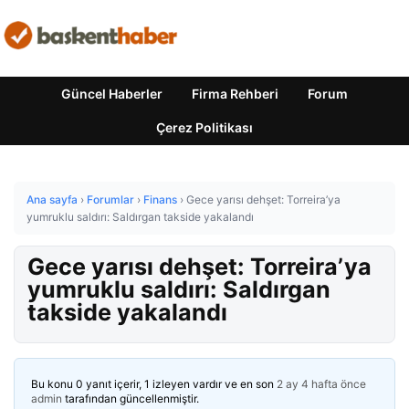
Güncel Haberler
Firma Rehberi
Forum
Çerez Politikası
Ana sayfa
›
Forumlar
›
Finans
›
Gece yarısı dehşet: Torreira’ya
yumruklu saldırı: Saldırgan takside yakalandı
Gece yarısı dehşet: Torreira’ya
yumruklu saldırı: Saldırgan
takside yakalandı
Bu konu 0 yanıt içerir, 1 izleyen vardır ve en son
2 ay 4 hafta önce
admin
tarafından güncellenmiştir.