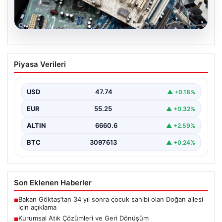
08.08.2026
Kurumsal Atık Çözümleri ve Geri
Piyasa Verileri
Dönüşüm
Günümüzde gelişen dijitalleşme ile şirketler altyapı
sistemlerini sürekli periyotlarla yenilemektedir. Bu
USD
47.74
▲ +0.18%
modernizasyon aşamasında kenara…
EUR
55.25
▲ +0.32%
ALTIN
6660.6
▲ +2.59%
BTC
3097613
▲ +0.24%
Son Eklenen Haberler
Bakan Göktaş’tan 34 yıl sonra çocuk sahibi olan Doğan ailesi
■
için açıklama
Kurumsal Atık Çözümleri ve Geri Dönüşüm
■