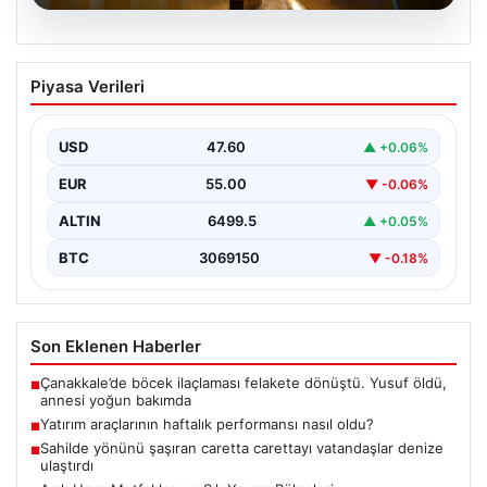
05.08.2026
Yatırım araçlarının haftalık performansı
Piyasa Verileri
nasıl oldu?
USD
47.60
▲ +0.06%
EUR
55.00
▼ -0.06%
ALTIN
6499.5
▲ +0.05%
BTC
3069150
▼ -0.18%
Son Eklenen Haberler
Çanakkale’de böcek ilaçlaması felakete dönüştü. Yusuf öldü,
■
annesi yoğun bakımda
Yatırım araçlarının haftalık performansı nasıl oldu?
■
Sahilde yönünü şaşıran caretta carettayı vatandaşlar denize
■
ulaştırdı