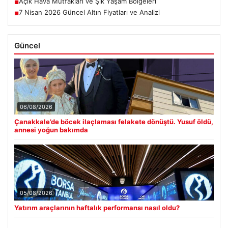
Açık Hava Mutfakları ve Şık Yaşam Bölgeleri
■
7 Nisan 2026 Güncel Altın Fiyatları ve Analizi
■
Güncel
06/08/2026
Çanakkale’de böcek ilaçlaması felakete dönüştü. Yusuf öldü,
annesi yoğun bakımda
05/08/2026
Yatırım araçlarının haftalık performansı nasıl oldu?