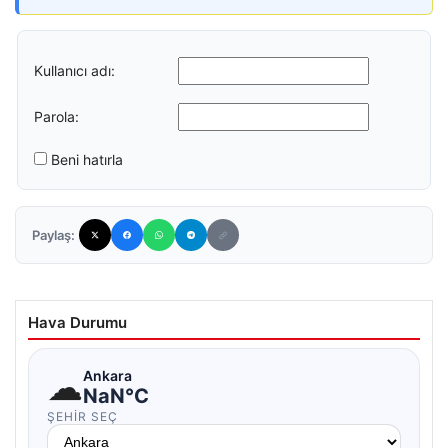
Kullanıcı adı:
Parola:
Beni hatırla
Paylaş:
Hava Durumu
☁
Ankara
NaN°C
ŞEHIR SEÇ