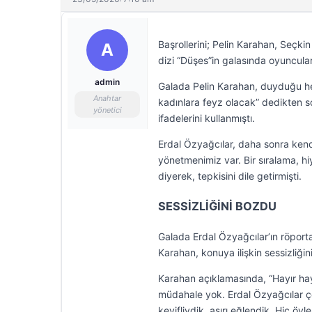
Başrollerini; Pelin Karahan, Seçkin
A
dizi “Düşes”in galasında oyuncula
admin
Galada Pelin Karahan, duyduğu hey
Anahtar
kadınlara feyz olacak” dedikten so
yönetici
ifadelerini kullanmıştı.
Erdal Özyağcılar, daha sonra kend
yönetmenimiz var. Bir sıralama, h
diyerek, tepkisini dile getirmişti.
SESSİZLİĞİNİ BOZDU
Galada Erdal Özyağcılar’ın röportaj 
Karahan, konuya ilişkin sessizliğin
Karahan açıklamasında, “Hayır hay
müdahale yok. Erdal Özyağcılar çok 
keyifliydik, aşırı eğlendik. Hiç ö