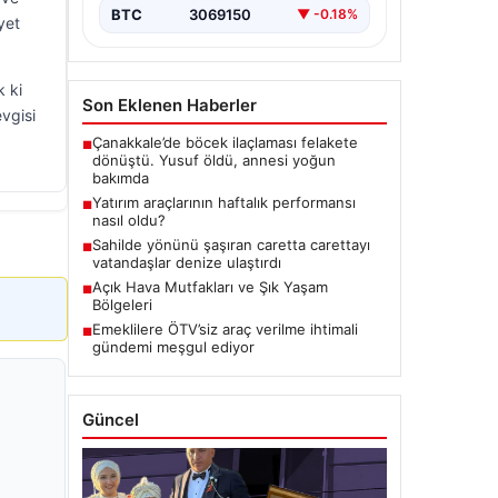
BTC
3069150
▼ -0.18%
yet
k ki
Son Eklenen Haberler
evgisi
Çanakkale’de böcek ilaçlaması felakete
■
dönüştü. Yusuf öldü, annesi yoğun
bakımda
Yatırım araçlarının haftalık performansı
■
nasıl oldu?
Sahilde yönünü şaşıran caretta carettayı
■
vatandaşlar denize ulaştırdı
Açık Hava Mutfakları ve Şık Yaşam
■
Bölgeleri
Emeklilere ÖTV’siz araç verilme ihtimali
■
gündemi meşgul ediyor
Güncel