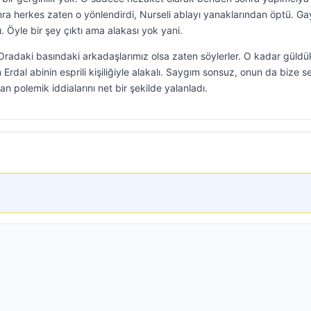
a herkes zaten o yönlendirdi, Nurseli ablayı yanaklarından öptü. Ga
. Öyle bir şey çıktı ama alakası yok yani.
Oradaki basındaki arkadaşlarımız olsa zaten söylerler. O kadar güldü
rdal abinin esprili kişiliğiyle alakalı. Saygım sonsuz, onun da bize s
n polemik iddialarını net bir şekilde yalanladı.