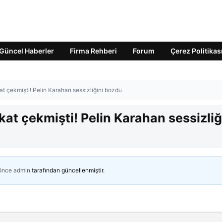
Güncel Haberler
Firma Rehberi
Forum
Çerez Politikas
kkat çekmişti! Pelin Karahan sessizliğini bozdu
kkat çekmişti! Pelin Karahan sessizliğ
 önce
admin
tarafından güncellenmiştir.