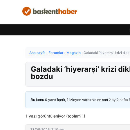
Ana sayfa
›
Forumlar
›
Magazin
›
Galadaki ‘hiyerarşi’ krizi di
Galadaki ‘hiyerarşi’ krizi di
bozdu
Bu konu 0 yanıt içerir, 1 izleyen vardır ve en son
2 ay 2 hafta
1 yazı görüntüleniyor (toplam 1)
23/05/2026: 7:10 am