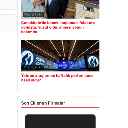
06/08/2026
Çanakkale’de böcek ilaçlaması felakete
dönüştü. Yusuf öldü, annesi yoğun
bakımda
05/08/2026
Yatırım araçlarının haftalık performansı
nasıl oldu?
Son Eklenen Firmalar