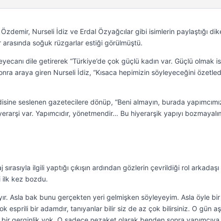
 Özdemir, Nurseli İdiz ve Erdal Özyağcılar gibi isimlerin paylaştığı di
r arasında soğuk rüzgarlar estiği görülmüştü.
ecanı dile getirerek “Türkiye’de çok güçlü kadın var. Güçlü olmak i
nra araya giren Nurseli İdiz, “Kısaca hepimizin söyleyeceğini özetled
isine seslenen gazetecilere dönüp, “Beni almayın, burada yapımcımız
iyerarşi var. Yapımcıdır, yönetmendir… Bu hiyerarşik yapıyı bozmayalı
sırasıyla ilgili yaptığı çıkışın ardından gözlerin çevrildiği rol arkadaşı
i ilk kez bozdu.
ır. Asla bak bunu gerçekten yeri gelmişken söyleyeyim. Asla öyle bir
esprili bir adamdır, tanıyanlar bilir siz de az çok bilirsiniz. O gün aşı
yle bir gerginlik yok. O sadece nezaket olarak benden sonra yapımcıya