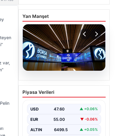
Yan Manşet
key
steyen
i”
 var,
m”
05.08.2026
Yatırım araçlarının haftalık
Piyasa Verileri
performansı nasıl oldu?
 Pelin
USD
47.60
▲ +0.06%
EUR
55.00
▼ -0.06%
rı
ALTIN
6499.5
▲ +0.05%
 ve