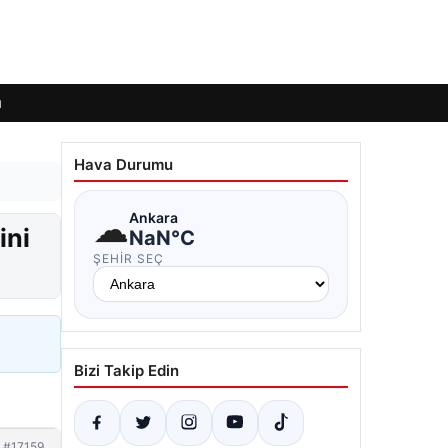
ı
Hava Durumu
☁
Ankara
ini
NaN°C
ŞEHIR SEÇ
Bizi Takip Edin
#17159