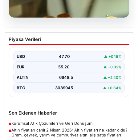
07.08.2026
Altın fiyatları canlı 2 Nisan 2026: Altın
Piyasa Verileri
fiyatları ne kadar oldu? Gram, çeyrek,
yarım ve cumhuriyet altını alış satış
fiyatları
USD
47.70
▲ +0.15%
EUR
55.20
▲ +0.32%
ALTIN
6648.5
▲ +2.40%
BTC
3089945
▲ +0.64%
Son Eklenen Haberler
Kurumsal Atık Çözümleri ve Geri Dönüşüm
■
Altın fiyatları canlı 2 Nisan 2026: Altın fiyatları ne kadar oldu?
■
Gram, çeyrek, yarım ve cumhuriyet altını alış satış fiyatları