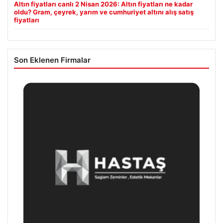
Altın fiyatları canlı 2 Nisan 2026: Altın fiyatları ne kadar
oldu? Gram, çeyrek, yarım ve cumhuriyet altını alış satış
fiyatları
Son Eklenen Firmalar