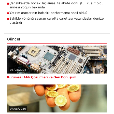
Çanakkale’de böcek ilaçlaması felakete dönüştü. Yusuf öldü,
■
annesi yoğun bakımda
Yatırım araçlarının haftalık performansı nasıl oldu?
■
Sahilde yönünü şaşıran caretta carettayı vatandaşlar denize
■
ulaştırdı
Güncel
08/08/2026
Kurumsal Atık Çözümleri ve Geri Dönüşüm
07/08/2026