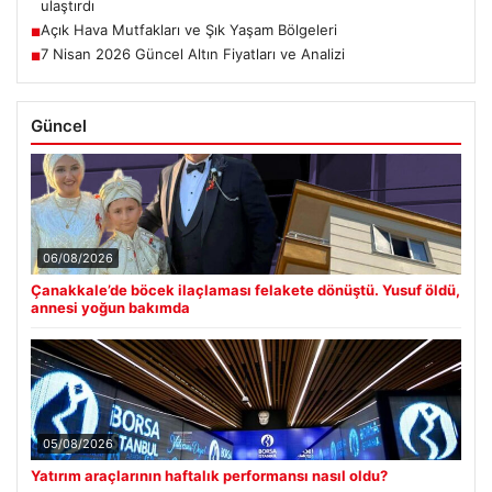
ulaştırdı
Açık Hava Mutfakları ve Şık Yaşam Bölgeleri
■
7 Nisan 2026 Güncel Altın Fiyatları ve Analizi
■
Güncel
06/08/2026
Çanakkale’de böcek ilaçlaması felakete dönüştü. Yusuf öldü,
annesi yoğun bakımda
05/08/2026
Yatırım araçlarının haftalık performansı nasıl oldu?