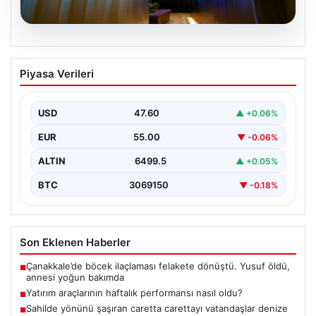
05.08.2026
Yatırım araçlarının haftalık performansı
Piyasa Verileri
nasıl oldu?
USD
47.60
▲ +0.06%
EUR
55.00
▼ -0.06%
ALTIN
6499.5
▲ +0.05%
BTC
3069150
▼ -0.18%
Son Eklenen Haberler
Çanakkale’de böcek ilaçlaması felakete dönüştü. Yusuf öldü,
■
annesi yoğun bakımda
Yatırım araçlarının haftalık performansı nasıl oldu?
■
Sahilde yönünü şaşıran caretta carettayı vatandaşlar denize
■