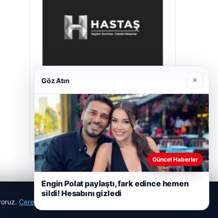
×
Göz Atın
Hastaş Beton
26/05/2026
Güncel Haberler
Engin Polat paylaştı, fark edince hemen
sildi! Hesabını gizledi
ıyoruz.
Çerez Politikamız
Reddet
Kabul Et