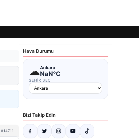
ı
Hava Durumu
☁
Ankara
NaN°C
ŞEHIR SEÇ
Bizi Takip Edin
#14711