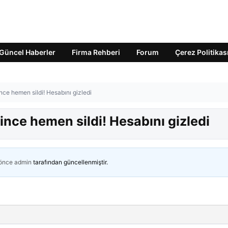
Güncel Haberler
Firma Rehberi
Forum
Çerez Politikas
ince hemen sildi! Hesabını gizledi
dince hemen sildi! Hesabını gizledi
 önce
admin
tarafından güncellenmiştir.