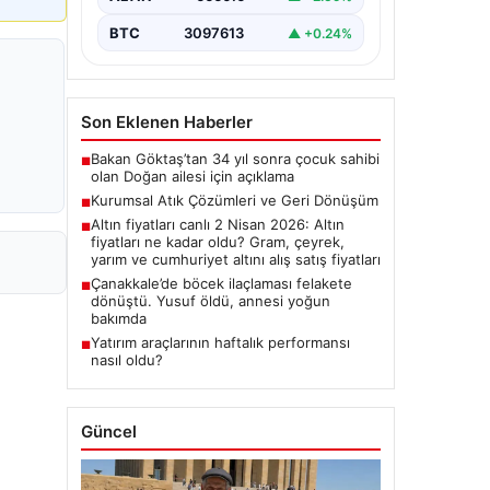
BTC
3097613
▲ +0.24%
Son Eklenen Haberler
Bakan Göktaş’tan 34 yıl sonra çocuk sahibi
■
olan Doğan ailesi için açıklama
Kurumsal Atık Çözümleri ve Geri Dönüşüm
■
Altın fiyatları canlı 2 Nisan 2026: Altın
■
fiyatları ne kadar oldu? Gram, çeyrek,
yarım ve cumhuriyet altını alış satış fiyatları
Çanakkale’de böcek ilaçlaması felakete
■
dönüştü. Yusuf öldü, annesi yoğun
bakımda
Yatırım araçlarının haftalık performansı
■
nasıl oldu?
Güncel