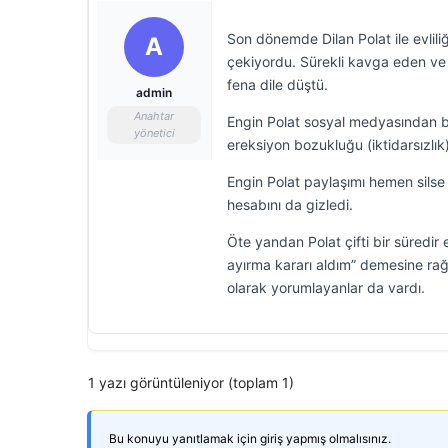
Son dönemde Dilan Polat ile evlil
A
çekiyordu. Sürekli kavga eden ve
fena dile düştü.
admin
Anahtar
Engin Polat sosyal medyasından b
yönetici
ereksiyon bozukluğu (iktidarsızlık)
Engin Polat paylaşımı hemen sil
hesabını da gizledi.
Öte yandan Polat çifti bir süredir 
ayırma kararı aldım” demesine rağme
olarak yorumlayanlar da vardı.
1 yazı görüntüleniyor (toplam 1)
Bu konuyu yanıtlamak için giriş yapmış olmalısınız.