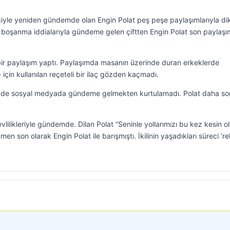
iğiyle yeniden gündemde olan Engin Polat peş peşe paylaşımlarıyla di
 boşanma iddialarıyla gündeme gelen çiftten Engin Polat son paylaşı
ir paylaşım yaptı. Paylaşımda masanın üzerinde duran erkeklerde
 için kullanılan reçeteli bir ilaç gözden kaçmadı.
se de sosyal medyada gündeme gelmekten kurtulamadı. Polat daha so
evlilikleriyle gündemde. Dilan Polat “Seninle yollarımızı bu kez kesin o
n son olarak Engin Polat ile barışmıştı. İkilinin yaşadıkları süreci ‘r