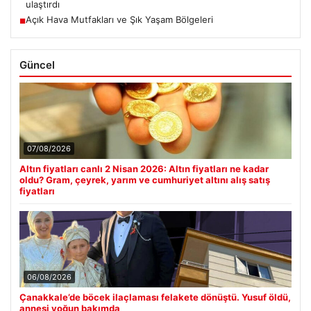
ulaştırdı
Açık Hava Mutfakları ve Şık Yaşam Bölgeleri
■
Güncel
07/08/2026
Altın fiyatları canlı 2 Nisan 2026: Altın fiyatları ne kadar
oldu? Gram, çeyrek, yarım ve cumhuriyet altını alış satış
fiyatları
06/08/2026
Çanakkale’de böcek ilaçlaması felakete dönüştü. Yusuf öldü,
annesi yoğun bakımda