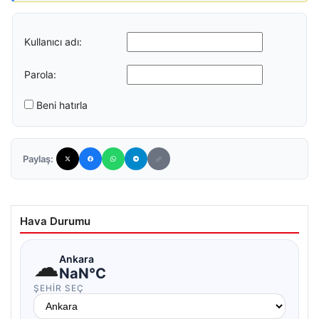
Kullanıcı adı:
Parola:
Beni hatırla
Paylaş:
Hava Durumu
☁
Ankara
NaN°C
ŞEHIR SEÇ