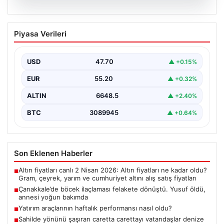
06.08.2026
Çanakkale’de böcek ilaçlaması felakete
Piyasa Verileri
dönüştü. Yusuf öldü, annesi yoğun
bakımda
USD
47.70
▲ +0.15%
EUR
55.20
▲ +0.32%
ALTIN
6648.5
▲ +2.40%
BTC
3089945
▲ +0.64%
Son Eklenen Haberler
Altın fiyatları canlı 2 Nisan 2026: Altın fiyatları ne kadar oldu?
■
Gram, çeyrek, yarım ve cumhuriyet altını alış satış fiyatları
Çanakkale’de böcek ilaçlaması felakete dönüştü. Yusuf öldü,
■
annesi yoğun bakımda
Yatırım araçlarının haftalık performansı nasıl oldu?
■
Sahilde yönünü şaşıran caretta carettayı vatandaşlar denize
■