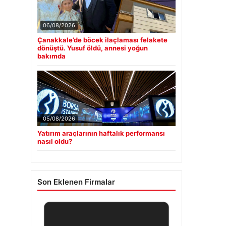
06/08/2026
Çanakkale’de böcek ilaçlaması felakete
dönüştü. Yusuf öldü, annesi yoğun
bakımda
05/08/2026
Yatırım araçlarının haftalık performansı
nasıl oldu?
Son Eklenen Firmalar