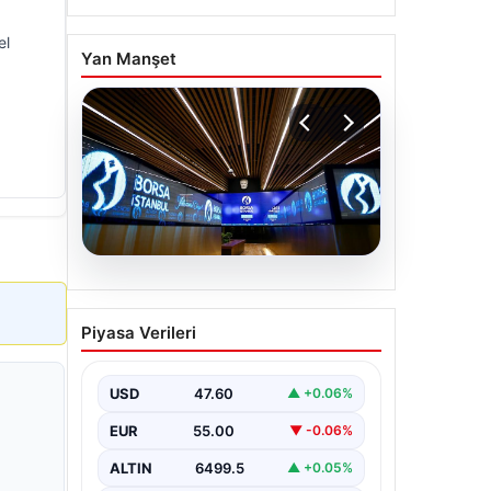
el
Yan Manşet
05.08.2026
Yatırım araçlarının haftalık
Piyasa Verileri
performansı nasıl oldu?
USD
47.60
▲ +0.06%
EUR
55.00
▼ -0.06%
ALTIN
6499.5
▲ +0.05%