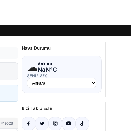
ı
Hava Durumu
☁
Ankara
NaN°C
ŞEHIR SEÇ
Bizi Takip Edin
#19528