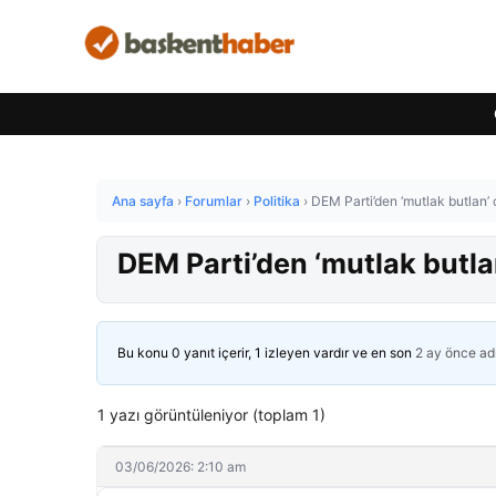
Ana sayfa
›
Forumlar
›
Politika
›
DEM Parti’den ‘mutlak butlan’ ç
DEM Parti’den ‘mutlak butlan
Bu konu 0 yanıt içerir, 1 izleyen vardır ve en son
2 ay önce
ad
1 yazı görüntüleniyor (toplam 1)
03/06/2026: 2:10 am