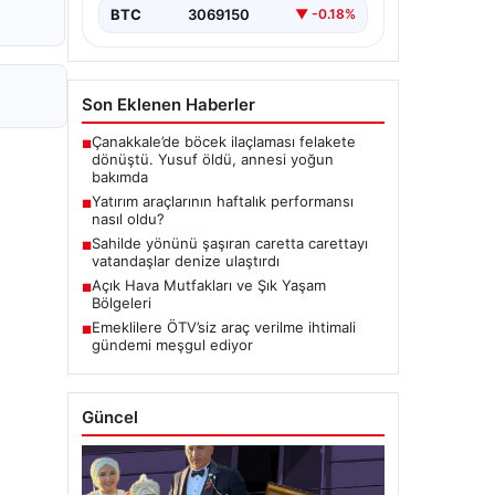
BTC
3069150
▼ -0.18%
Son Eklenen Haberler
Çanakkale’de böcek ilaçlaması felakete
■
dönüştü. Yusuf öldü, annesi yoğun
bakımda
Yatırım araçlarının haftalık performansı
■
nasıl oldu?
Sahilde yönünü şaşıran caretta carettayı
■
vatandaşlar denize ulaştırdı
Açık Hava Mutfakları ve Şık Yaşam
■
Bölgeleri
Emeklilere ÖTV’siz araç verilme ihtimali
■
gündemi meşgul ediyor
Güncel