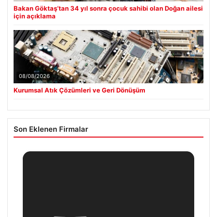
Bakan Göktaş’tan 34 yıl sonra çocuk sahibi olan Doğan ailesi
için açıklama
08/08/2026
Kurumsal Atık Çözümleri ve Geri Dönüşüm
Son Eklenen Firmalar