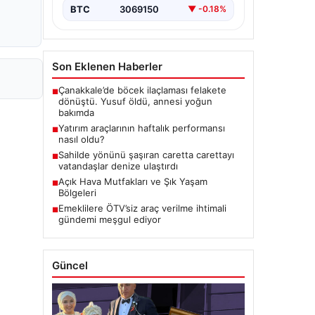
BTC
3069150
▼ -0.18%
Son Eklenen Haberler
Çanakkale’de böcek ilaçlaması felakete
■
dönüştü. Yusuf öldü, annesi yoğun
bakımda
Yatırım araçlarının haftalık performansı
■
nasıl oldu?
Sahilde yönünü şaşıran caretta carettayı
■
vatandaşlar denize ulaştırdı
Açık Hava Mutfakları ve Şık Yaşam
■
Bölgeleri
Emeklilere ÖTV’siz araç verilme ihtimali
■
gündemi meşgul ediyor
Güncel