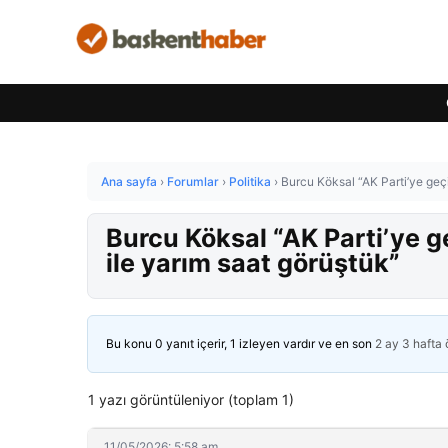
Ana sayfa
›
Forumlar
›
Politika
›
Burcu Köksal “AK Parti’ye geç
Burcu Köksal “AK Parti’ye 
ile yarım saat görüştük”
Bu konu 0 yanıt içerir, 1 izleyen vardır ve en son
2 ay 3 hafta
1 yazı görüntüleniyor (toplam 1)
11/05/2026: 5:58 am