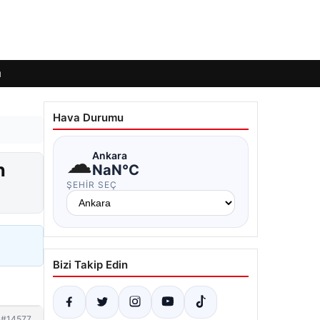
ı
Hava Durumu
☁
Ankara
n
NaN°C
ŞEHIR SEÇ
Bizi Takip Edin
#14577