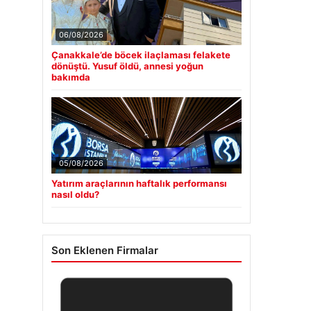
06/08/2026
Çanakkale’de böcek ilaçlaması felakete
dönüştü. Yusuf öldü, annesi yoğun
bakımda
05/08/2026
Yatırım araçlarının haftalık performansı
nasıl oldu?
Son Eklenen Firmalar