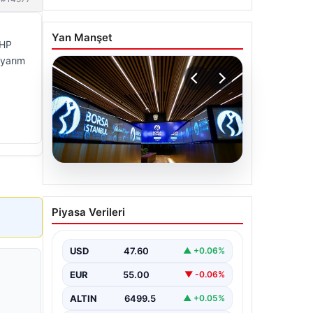
Yan Manşet
CHP
 yarım
05.08.2026
Yatırım araçlarının haftalık
Piyasa Verileri
performansı nasıl oldu?
USD
47.60
▲ +0.06%
EUR
55.00
▼ -0.06%
ALTIN
6499.5
▲ +0.05%