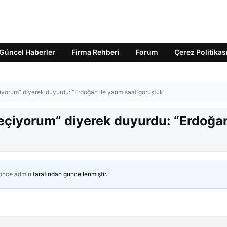
Güncel Haberler
Firma Rehberi
Forum
Çerez Politikas
iyorum” diyerek duyurdu: “Erdoğan ile yarım saat görüştük”
geçiyorum” diyerek duyurdu: “Erdoğa
 önce
admin
tarafından güncellenmiştir.