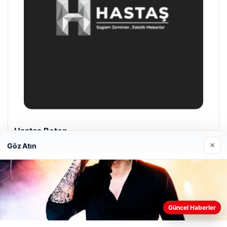
Prenses Night Club
29/04/2026
×
Göz Atın
Web sitemizi nasıl kullandığınızı daha iyi anlayabilmek,
deneyiminizi kişiselleştirmek ve geliştirmek amacıyla çerezler
Güncel Haberler
kullanıyoruz.
Çerez Politikamız
© 2026 Başkent Haber