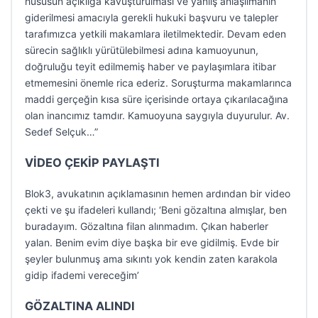
hususun açıklığa kavuşturulması ve yanlış anlaşılmanın
giderilmesi amacıyla gerekli hukuki başvuru ve talepler
tarafımızca yetkili makamlara iletilmektedir. Devam eden
sürecin sağlıklı yürütülebilmesi adına kamuoyunun,
doğruluğu teyit edilmemiş haber ve paylaşımlara itibar
etmemesini önemle rica ederiz. Soruşturma makamlarınca
maddi gerçeğin kısa süre içerisinde ortaya çıkarılacağına
olan inancımız tamdır. Kamuoyuna saygıyla duyurulur. Av.
Sedef Selçuk…”
VİDEO ÇEKİP PAYLAŞTI
Blok3, avukatının açıklamasının hemen ardından bir video
çekti ve şu ifadeleri kullandı; ‘Beni gözaltına almışlar, ben
buradayım. Gözaltına filan alınmadım. Çıkan haberler
yalan. Benim evim diye başka bir eve gidilmiş. Evde bir
şeyler bulunmuş ama sıkıntı yok kendin zaten karakola
gidip ifademi vereceğim’
GÖZALTINA ALINDI