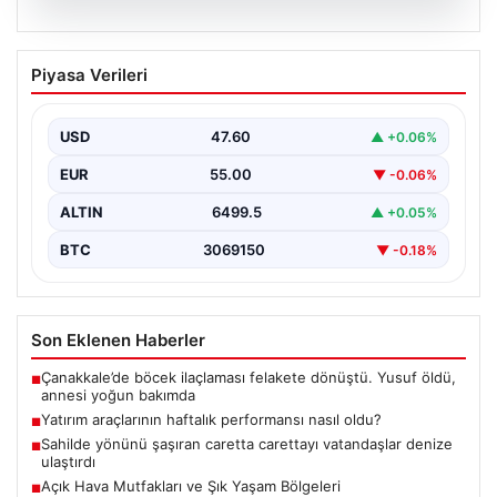
05.08.2026
Yatırım araçlarının haftalık performansı
Piyasa Verileri
nasıl oldu?
USD
47.60
▲ +0.06%
EUR
55.00
▼ -0.06%
ALTIN
6499.5
▲ +0.05%
BTC
3069150
▼ -0.18%
Son Eklenen Haberler
Çanakkale’de böcek ilaçlaması felakete dönüştü. Yusuf öldü,
■
annesi yoğun bakımda
Yatırım araçlarının haftalık performansı nasıl oldu?
■
Sahilde yönünü şaşıran caretta carettayı vatandaşlar denize
■
ulaştırdı
Açık Hava Mutfakları ve Şık Yaşam Bölgeleri
■