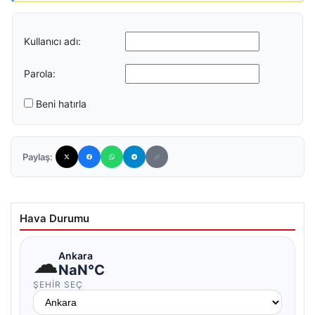
Kullanıcı adı:
Parola:
Beni hatırla
Paylaş:
Hava Durumu
☁
Ankara
NaN°C
ŞEHIR SEÇ