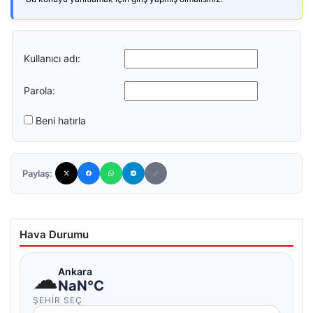
Kullanıcı adı:
Parola:
Beni hatırla
Paylaş:
Hava Durumu
☁
Ankara
NaN°C
ŞEHIR SEÇ