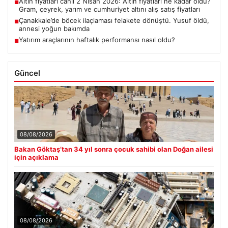
Altın fiyatları canlı 2 Nisan 2026: Altın fiyatları ne kadar oldu?
■
Gram, çeyrek, yarım ve cumhuriyet altını alış satış fiyatları
Çanakkale’de böcek ilaçlaması felakete dönüştü. Yusuf öldü,
■
annesi yoğun bakımda
Yatırım araçlarının haftalık performansı nasıl oldu?
■
Güncel
08/08/2026
Bakan Göktaş’tan 34 yıl sonra çocuk sahibi olan Doğan ailesi
için açıklama
08/08/2026