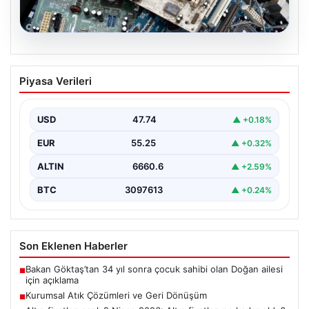
08.08.2026
Kurumsal Atık Çözümleri ve Geri
Piyasa Verileri
Dönüşüm
Günümüzde gelişen dijitalleşme ile şirketler altyapı
sistemlerini sürekli periyotlarla yenilemektedir. Bu
USD
47.74
▲ +0.18%
modernizasyon aşamasında kenara…
EUR
55.25
▲ +0.32%
ALTIN
6660.6
▲ +2.59%
BTC
3097613
▲ +0.24%
Son Eklenen Haberler
Bakan Göktaş’tan 34 yıl sonra çocuk sahibi olan Doğan ailesi
■
için açıklama
Kurumsal Atık Çözümleri ve Geri Dönüşüm
■