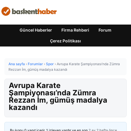
Güncel Haberler
Firma Rehberi
Forum
Çerez Politikası
Ana sayfa
›
Forumlar
›
Spor
›
Avrupa Karate Şampiyonası’nda Zümra
Rezzan İm, gümüş madalya kazandı
Avrupa Karate
Şampiyonası’nda Zümra
Rezzan İm, gümüş madalya
kazandı
Bu konu 0 yanıt içerir, 1 izleyen vardır ve en son
2 ay 2 hafta önce