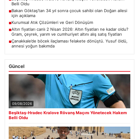
Belli Oldu
Bakan Göktaş’tan 34 yıl sonra çocuk sahibi olan Doğan ailesi
■
için açıklama
Kurumsal Atık Çözümleri ve Geri Dönüşüm
■
Altın fiyatları canlı 2 Nisan 2026: Altın fiyatları ne kadar oldu?
■
Gram, çeyrek, yarım ve cumhuriyet altını alış satış fiyatları
Çanakkale’de böcek ilaçlaması felakete dönüştü. Yusuf öldü,
■
annesi yoğun bakımda
Güncel
09/08/2026
Beşiktaş-Hradec Kralove Rövanş Maçını Yönetecek Hakem
Belli Oldu