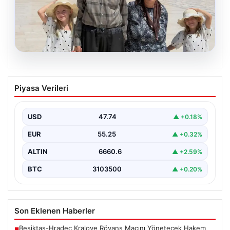
08.08.2026
Bakan Göktaş’tan 34 yıl sonra çocuk
Piyasa Verileri
sahibi olan Doğan ailesi için açıklama
USD
47.74
▲ +0.18%
EUR
55.25
▲ +0.32%
ALTIN
6660.6
▲ +2.59%
BTC
3103500
▲ +0.20%
Son Eklenen Haberler
Beşiktaş-Hradec Kralove Rövanş Maçını Yönetecek Hakem
■