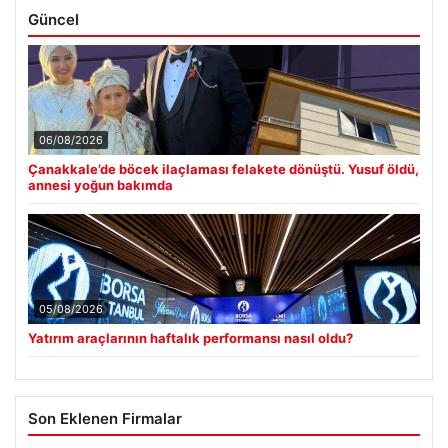
Güncel
06/08/2026
Çanakkale’de böcek ilaçlaması felakete dönüştü. Yusuf öldü,
annesi yoğun bakımda
05/08/2026
Yatırım araçlarının haftalık performansı nasıl oldu?
Son Eklenen Firmalar