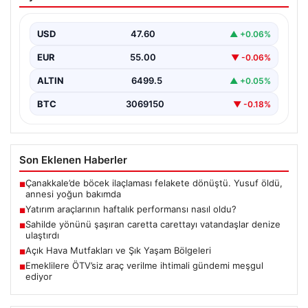
nasıl oldu?
USD
47.60
▲ +0.06%
EUR
55.00
▼ -0.06%
ALTIN
6499.5
▲ +0.05%
BTC
3069150
▼ -0.18%
Son Eklenen Haberler
Çanakkale’de böcek ilaçlaması felakete dönüştü. Yusuf öldü,
■
annesi yoğun bakımda
Yatırım araçlarının haftalık performansı nasıl oldu?
■
Sahilde yönünü şaşıran caretta carettayı vatandaşlar denize
■
ulaştırdı
Açık Hava Mutfakları ve Şık Yaşam Bölgeleri
■
Emeklilere ÖTV’siz araç verilme ihtimali gündemi meşgul
■
ediyor