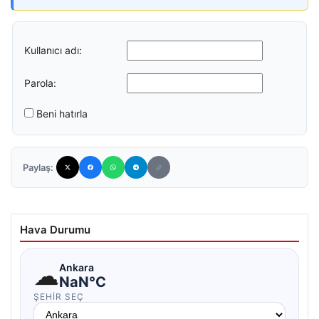
Kullanıcı adı:
Parola:
Beni hatırla
Paylaş:
Hava Durumu
☁
Ankara
NaN°C
ŞEHIR SEÇ