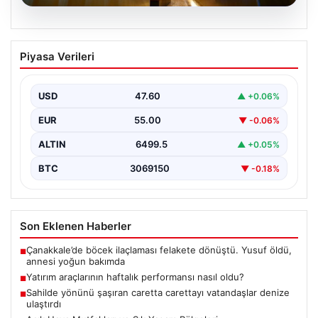
05.08.2026
Yatırım araçlarının haftalık performansı
Piyasa Verileri
nasıl oldu?
USD
47.60
▲ +0.06%
EUR
55.00
▼ -0.06%
ALTIN
6499.5
▲ +0.05%
BTC
3069150
▼ -0.18%
Son Eklenen Haberler
Çanakkale’de böcek ilaçlaması felakete dönüştü. Yusuf öldü,
■
annesi yoğun bakımda
Yatırım araçlarının haftalık performansı nasıl oldu?
■
Sahilde yönünü şaşıran caretta carettayı vatandaşlar denize
■
ulaştırdı