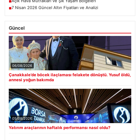
Açık Hava Mutfakları ve Şık Yaşam Bölgeleri
■
7 Nisan 2026 Güncel Altın Fiyatları ve Analizi
■
Güncel
06/08/2026
Çanakkale’de böcek ilaçlaması felakete dönüştü. Yusuf öldü,
annesi yoğun bakımda
05/08/2026
Yatırım araçlarının haftalık performansı nasıl oldu?