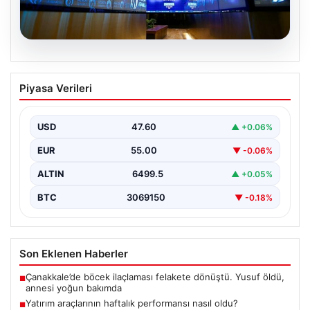
05.08.2026
Yatırım araçlarının haftalık performansı
Piyasa Verileri
nasıl oldu?
USD
47.60
▲ +0.06%
EUR
55.00
▼ -0.06%
ALTIN
6499.5
▲ +0.05%
BTC
3069150
▼ -0.18%
Son Eklenen Haberler
Çanakkale’de böcek ilaçlaması felakete dönüştü. Yusuf öldü,
■
annesi yoğun bakımda
Yatırım araçlarının haftalık performansı nasıl oldu?
■