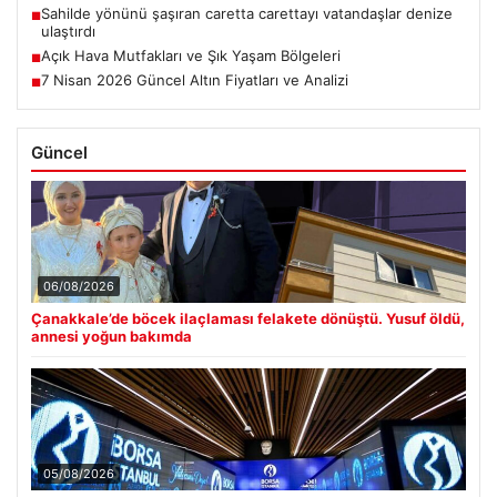
Sahilde yönünü şaşıran caretta carettayı vatandaşlar denize
■
ulaştırdı
Açık Hava Mutfakları ve Şık Yaşam Bölgeleri
■
7 Nisan 2026 Güncel Altın Fiyatları ve Analizi
■
Güncel
06/08/2026
Çanakkale’de böcek ilaçlaması felakete dönüştü. Yusuf öldü,
annesi yoğun bakımda
05/08/2026