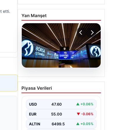
 etti.
Yan Manşet
05.08.2026
Yatırım araçlarının haftalık
Piyasa Verileri
performansı nasıl oldu?
USD
47.60
▲ +0.06%
EUR
55.00
▼ -0.06%
ALTIN
6499.5
▲ +0.05%