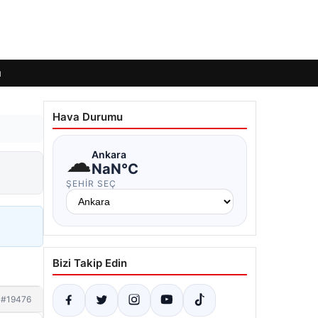
ı
Hava Durumu
☁
Ankara
NaN°C
ŞEHIR SEÇ
Bizi Takip Edin
#19476