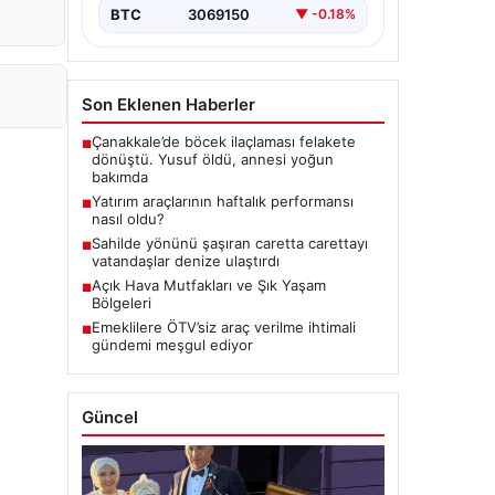
BTC
3069150
▼ -0.18%
Son Eklenen Haberler
Çanakkale’de böcek ilaçlaması felakete
■
dönüştü. Yusuf öldü, annesi yoğun
bakımda
Yatırım araçlarının haftalık performansı
■
nasıl oldu?
Sahilde yönünü şaşıran caretta carettayı
■
vatandaşlar denize ulaştırdı
Açık Hava Mutfakları ve Şık Yaşam
■
Bölgeleri
Emeklilere ÖTV’siz araç verilme ihtimali
■
gündemi meşgul ediyor
Güncel