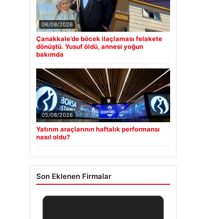
06/08/2026
Çanakkale’de böcek ilaçlaması felakete
dönüştü. Yusuf öldü, annesi yoğun
bakımda
05/08/2026
Yatırım araçlarının haftalık performansı
nasıl oldu?
Son Eklenen Firmalar