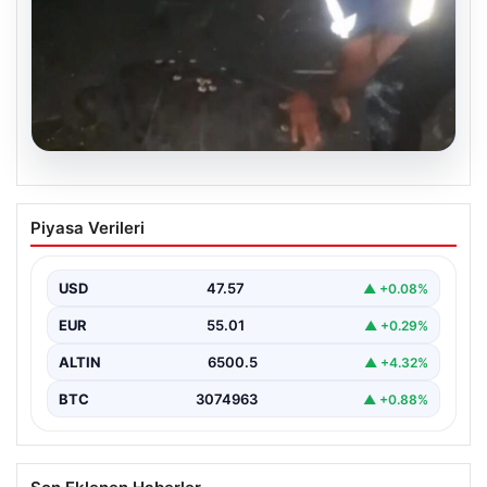
04.08.2026
Sahilde yönünü şaşıran caretta
Piyasa Verileri
carettayı vatandaşlar denize ulaştırdı
USD
47.57
▲ +0.08%
EUR
55.01
▲ +0.29%
ALTIN
6500.5
▲ +4.32%
BTC
3074963
▲ +0.88%