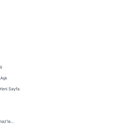
li
 Aşk
Yeni Sayfa
maz’la…