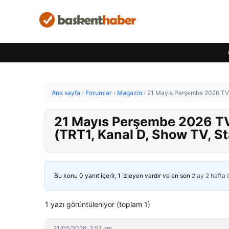
Ana sayfa
›
Forumlar
›
Magazin
›
21 Mayıs Perşembe 2026 TV Y
21 Mayıs Perşembe 2026 TV 
(TRT1, Kanal D, Show TV, St
Bu konu 0 yanıt içerir, 1 izleyen vardır ve en son
2 ay 2 hafta
1 yazı görüntüleniyor (toplam 1)
21/05/2026: 7:57 pm