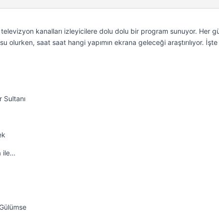
levizyon kanalları izleyicilere dolu dolu bir program sunuyor. Her g
u olurken, saat saat hangi yapımın ekrana geleceği araştırılıyor. İşt
 Sultanı
ek
 ile…
a Gülümse