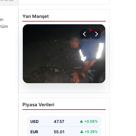
Yan Manşet
ün
e tüm
04.08.2026
Sahilde yönünü şaşıran
Piyasa Verileri
caretta carettayı
vatandaşlar denize
ulaştırdı
USD
47.57
▲ +0.08%
EUR
55.01
▲ +0.29%