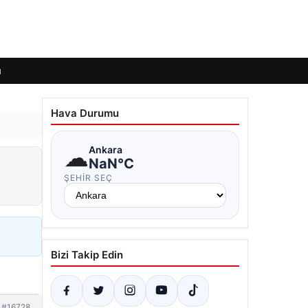
ı
Hava Durumu
☁
Ankara
NaN°C
ŞEHIR SEÇ
Bizi Takip Edin
#16728