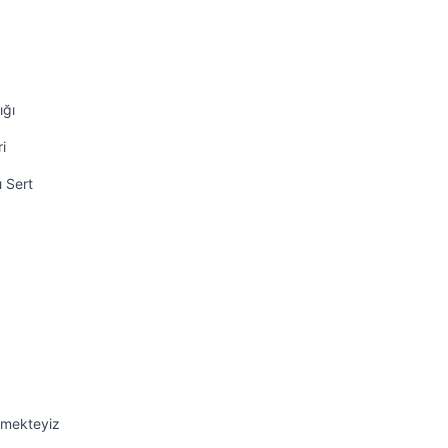
ığı
i
ı Sert
emekteyiz