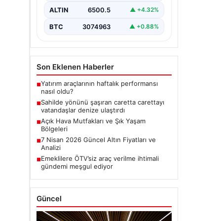
ALTIN
6500.5
▲ +4.32%
BTC
3074963
▲ +0.88%
Son Eklenen Haberler
Yatırım araçlarının haftalık performansı
■
nasıl oldu?
Sahilde yönünü şaşıran caretta carettayı
■
vatandaşlar denize ulaştırdı
Açık Hava Mutfakları ve Şık Yaşam
■
Bölgeleri
7 Nisan 2026 Güncel Altın Fiyatları ve
■
Analizi
Emeklilere ÖTV’siz araç verilme ihtimali
■
gündemi meşgul ediyor
Güncel