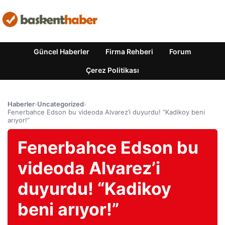
Güncel Haberler
Firma Rehberi
Forum
Çerez Politikası
Haberler
›
Uncategorized
›
Fenerbahce Edson bu videoda Alvarez’i duyurdu! “Kadikoy beni
arıyor!”
Fenerbahce Edson bu
videoda Alvarez’i
duyurdu! “Kadikoy
beni arıyor!”