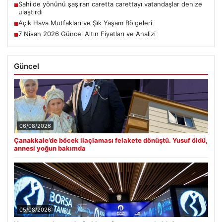
Sahilde yönünü şaşıran caretta carettayı vatandaşlar denize
■
ulaştırdı
Açık Hava Mutfakları ve Şık Yaşam Bölgeleri
■
7 Nisan 2026 Güncel Altın Fiyatları ve Analizi
■
Güncel
06/08/2026
Çanakkale’de böcek ilaçlaması felakete dönüştü. Yusuf öldü,
annesi yoğun bakımda
05/08/2026