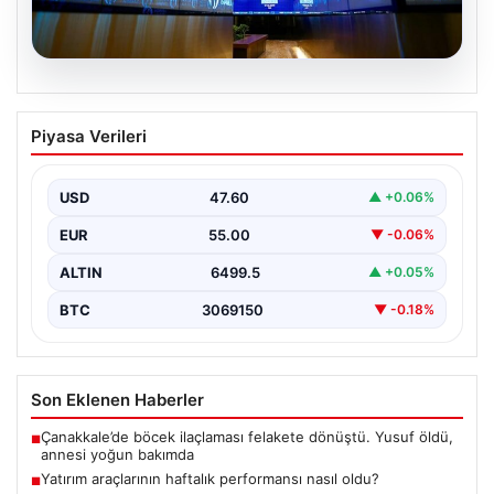
05.08.2026
Yatırım araçlarının haftalık performansı
Piyasa Verileri
nasıl oldu?
USD
47.60
▲ +0.06%
EUR
55.00
▼ -0.06%
ALTIN
6499.5
▲ +0.05%
BTC
3069150
▼ -0.18%
Son Eklenen Haberler
Çanakkale’de böcek ilaçlaması felakete dönüştü. Yusuf öldü,
■
annesi yoğun bakımda
Yatırım araçlarının haftalık performansı nasıl oldu?
■