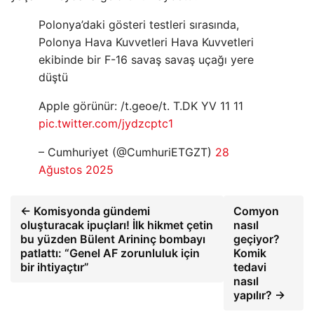
Polonya’daki gösteri testleri sırasında,
Polonya Hava Kuvvetleri Hava Kuvvetleri
ekibinde bir F-16 savaş savaş uçağı yere
düştü
Apple görünür: /t.geoe/t. T.DK YV 11 11
pic.twitter.com/jydzcptc1
– Cumhuriyet (@CumhuriETGZT)
28
Ağustos 2025
← Komisyonda gündemi
Comyon
oluşturacak ipuçları! İlk hikmet çetin
nasıl
bu yüzden Bülent Arininç bombayı
geçiyor?
patlattı: “Genel AF zorunluluk için
Komik
bir ihtiyaçtır”
tedavi
nasıl
yapılır? →