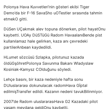
Polonya Hava Kuvvetleri’nin gösteri ekibi Tiger
Demo’da bir F-16 Sava
Sho u
O
Testler sırasında
tahmin
etmek
O gitti.
D
ü
Sen U
Çakmak alev topuna dönerken, pilot hayat
Onu
kaybetti. U
O
Ay D
ü
ST
ü
G
ü Radom Havaalanı
Bende pist
kullanılamaz hale gelirken, kaza anı
çevredeki
partiler
Anbean kaydedildi.
H
Lumet sözcüsü Szlapka, pilotunuz kazada
öldü
G
şöhret
Polonya Savunma Bakanı Wladyslaw
Kosiniak-Kamysz
C
Olduğunu söyledi.
Lehçe basını, bir kaza nedeniyle hafta sonu
D
Uluslararası dokunulacak radom
Hava G
İptal
edilmiş
Transfer edildi. Kazanın nedeni tavuk
Bilinmiyor.
2007’de Radom uluslararası
Hava G
2 Kazadaki pilot
yaşam meydana geldi
Onu kaybetti.