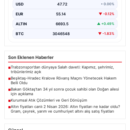
UEFA Avrupa Ligi üçüncü eleme turu rövanş
USD
47.72
• 0.00%
karşılaşması…
EUR
55.14
▼ -0.12%
ALTIN
6693.5
▲ +0.49%
BTC
3046548
▼ -1.83%
Son Eklenen Haberler
Trabzonspor’dan dünyaya Salah daveti: Kapımız, şehrimiz,
■
tribünlerimiz açık
Beşiktaş-Hradec Kralove Rövanş Maçını Yönetecek Hakem
■
Belli Oldu
Bakan Göktaş’tan 34 yıl sonra çocuk sahibi olan Doğan ailesi
■
için açıklama
Kurumsal Atık Çözümleri ve Geri Dönüşüm
■
Altın fiyatları canlı 2 Nisan 2026: Altın fiyatları ne kadar oldu?
■
Gram, çeyrek, yarım ve cumhuriyet altını alış satış fiyatları