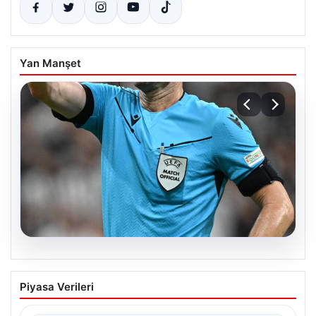
Yan Manşet
09.08.2026
Beşiktaş-Hradec Kralove Rövanş
Piyasa Verileri
Maçını Yönetecek Hakem Belli Oldu
Beşiktaş ile Hradec Kralove arasında gerçekleştirilecek