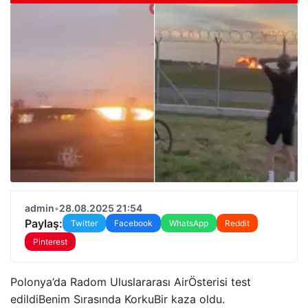
admin
•
28.08.2025 21:54
Paylaş:
Twitter
Facebook
WhatsApp
Reddit
Pinterest
Polonya’da Radom Uluslararası Air
Österisi test
edildi
Benim Sırasında Korku
Bir kaza oldu.