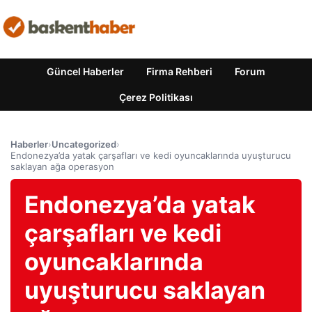
Güncel Haberler
Firma Rehberi
Forum
Çerez Politikası
Haberler
›
Uncategorized
›
Endonezya’da yatak çarşafları ve kedi oyuncaklarında uyuşturucu
saklayan ağa operasyon
Endonezya’da yatak
çarşafları ve kedi
oyuncaklarında
uyuşturucu saklayan