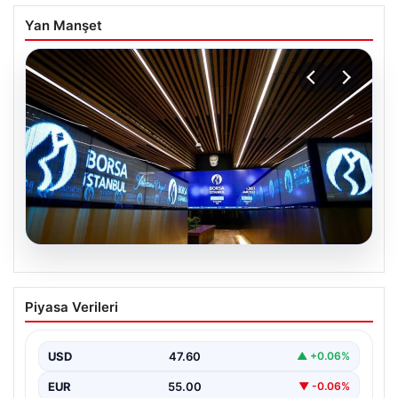
Yan Manşet
05.08.2026
Yatırım araçlarının haftalık performansı
Piyasa Verileri
nasıl oldu?
USD
47.60
▲ +0.06%
EUR
55.00
▼ -0.06%