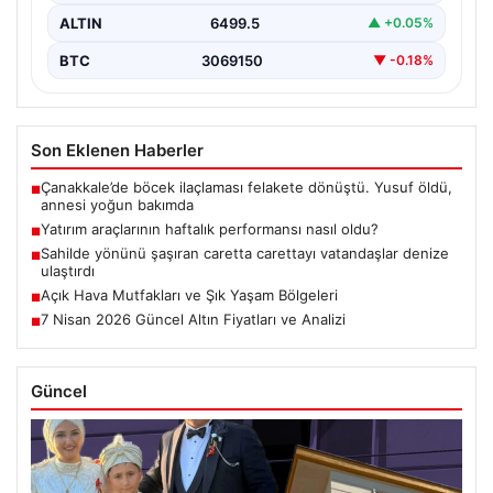
ALTIN
6499.5
▲ +0.05%
BTC
3069150
▼ -0.18%
Son Eklenen Haberler
Çanakkale’de böcek ilaçlaması felakete dönüştü. Yusuf öldü,
■
annesi yoğun bakımda
Yatırım araçlarının haftalık performansı nasıl oldu?
■
Sahilde yönünü şaşıran caretta carettayı vatandaşlar denize
■
ulaştırdı
Açık Hava Mutfakları ve Şık Yaşam Bölgeleri
■
7 Nisan 2026 Güncel Altın Fiyatları ve Analizi
■
Güncel