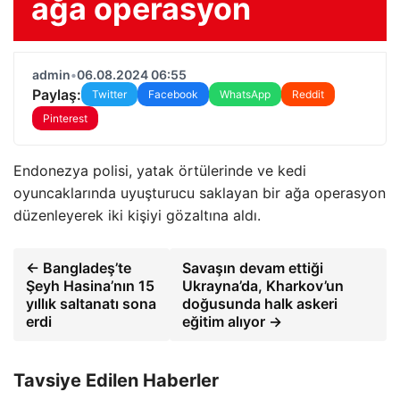
ağa operasyon
admin
•
06.08.2024 06:55
Paylaş:
Twitter
Facebook
WhatsApp
Reddit
Pinterest
Endonezya polisi, yatak örtülerinde ve kedi
oyuncaklarında uyuşturucu saklayan bir ağa operasyon
düzenleyerek iki kişiyi gözaltına aldı.
← Bangladeş’te
Savaşın devam ettiği
Şeyh Hasina’nın 15
Ukrayna’da, Kharkov’un
yıllık saltanatı sona
doğusunda halk askeri
erdi
eğitim alıyor →
Tavsiye Edilen Haberler