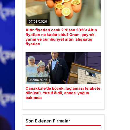
07/08/2026
Altın fiyatları canlı 2 Nisan 2026: Altın
fiyatları ne kadar oldu? Gram, çeyrek,
yarım ve cumhuriyet altını alış satış
fiyatları
06/08/2026
Çanakkale’de böcek ilaçlaması felakete
dönüştü. Yusuf öldü, annesi yoğun
bakımda
Son Eklenen Firmalar