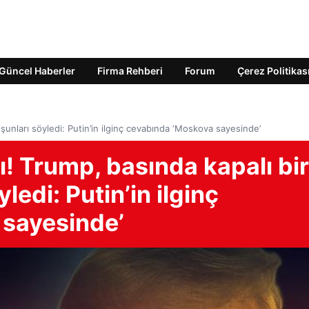
Güncel Haberler
Firma Rehberi
Forum
Çerez Politikas
şunları söyledi: Putin’in ilginç cevabında ‘Moskova sayesinde’
! Trump, basında kapalı bir
ledi: Putin’in ilginç
 sayesinde’