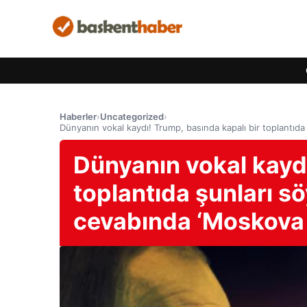
Haberler
›
Uncategorized
›
Dünyanın vokal kaydı! Trump, basında kapalı bir toplantıda 
Dünyanın vokal kaydı
toplantıda şunları söy
cevabında ‘Moskova