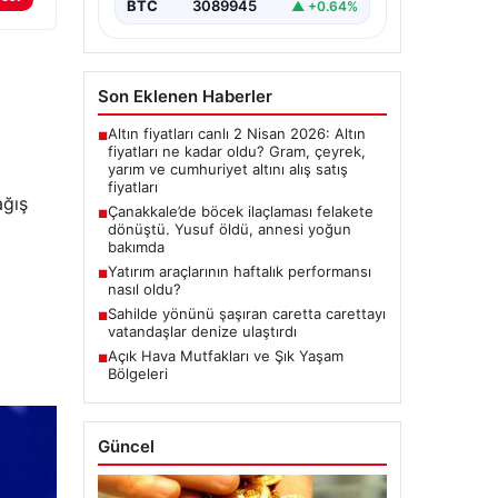
BTC
3089945
▲ +0.64%
Son Eklenen Haberler
Altın fiyatları canlı 2 Nisan 2026: Altın
■
fiyatları ne kadar oldu? Gram, çeyrek,
yarım ve cumhuriyet altını alış satış
fiyatları
ağış
Çanakkale’de böcek ilaçlaması felakete
■
dönüştü. Yusuf öldü, annesi yoğun
bakımda
Yatırım araçlarının haftalık performansı
■
nasıl oldu?
Sahilde yönünü şaşıran caretta carettayı
■
vatandaşlar denize ulaştırdı
Açık Hava Mutfakları ve Şık Yaşam
■
Bölgeleri
Güncel