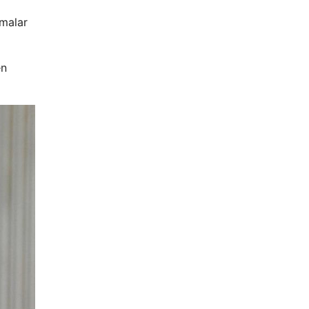
amalar
en