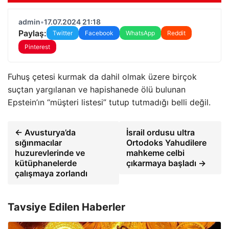
admin
•
17.07.2024 21:18
Paylaş:
Twitter
Facebook
WhatsApp
Reddit
Pinterest
Fuhuş çetesi kurmak da dahil olmak üzere birçok
suçtan yargılanan ve hapishanede ölü bulunan
Epstein’ın “müşteri listesi” tutup tutmadığı belli değil.
← Avusturya’da
İsrail ordusu ultra
sığınmacılar
Ortodoks Yahudilere
huzurevlerinde ve
mahkeme celbi
kütüphanelerde
çıkarmaya başladı →
çalışmaya zorlandı
Tavsiye Edilen Haberler