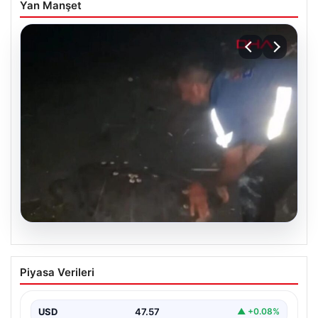
Yan Manşet
04.08.2026
Sahilde yönünü şaşıran caretta
Piyasa Verileri
carettayı vatandaşlar denize ulaştırdı
USD
47.57
▲ +0.08%