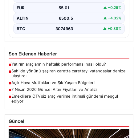
EUR
55.01
▲ +0.29%
ALTIN
6500.5
▲ +4.32%
BTC
3074963
▲ +0.88%
Son Eklenen Haberler
Yatırım araçlarının haftalık performansı nasıl oldu?
■
Sahilde yönünü şaşıran caretta carettayı vatandaşlar denize
■
ulaştırdı
Açık Hava Mutfakları ve Şık Yaşam Bölgeleri
■
7 Nisan 2026 Güncel Altın Fiyatları ve Analizi
■
Emeklilere ÖTV’siz araç verilme ihtimali gündemi meşgul
■
ediyor
Güncel