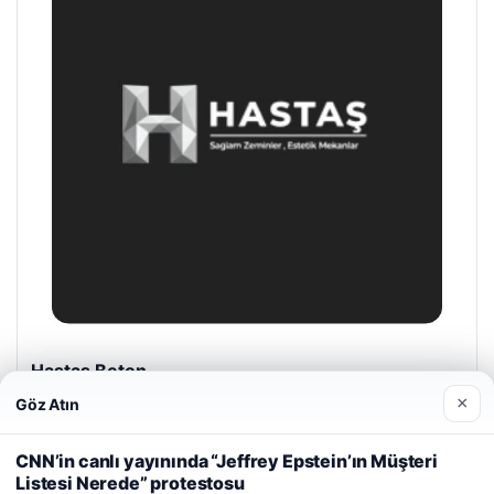
Prenses Night Club
29/04/2026
×
Göz Atın
Web sitemizi nasıl kullandığınızı daha iyi anlayabilmek,
deneyiminizi kişiselleştirmek ve geliştirmek amacıyla çerezler
CNN’in canlı yayınında “Jeffrey Epstein’ın Müşteri
kullanıyoruz.
Çerez Politikamız
Listesi Nerede” protestosu