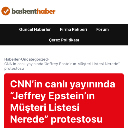
Güncel Haberler
Firma Rehberi
Forum
Çerez Politikası
Haberler
›
Uncategorized
›
CNN’in canlı yayınında “Jeffrey Epstein’ın Müşteri Listesi Nerede”
protestosu
CNN’in canlı yayınında
“Jeffrey Epstein’ın
Müşteri Listesi
Nerede” protestosu