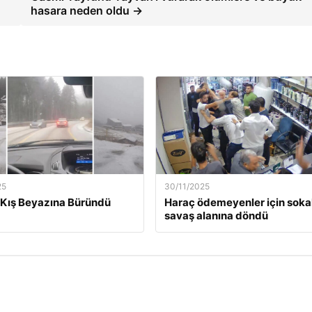
hasara neden oldu →
25
30/11/2025
Kış Beyazına Büründü
Haraç ödemeyenler için soka
savaş alanına döndü