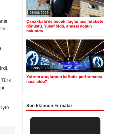
06/08/2026
ansı
Çanakkale’de böcek ilaçlaması felakete
dönüştü. Yusuf öldü, annesi yoğun
nir.
bakımda
ı
rdi.
05/08/2026
Yatırım araçlarının haftalık performansı
 Türk
nasıl oldu?
ni
Son Eklenen Firmalar
riyle