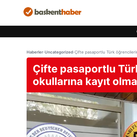
Haberler
›
Uncategorized
›
Çifte pasaportlu Türk öğrencileri
Çifte pasaportlu Tür
okullarına kayıt olma