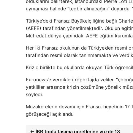
olduklarını belirterek, İstanbul’daki Pierre Loti L
uymaması halinde “tedbir alınacağını” duyurdu. 
Türkiye’deki Fransız Büyükelçiliğine bağlı Charles
(AEFE) tarafından yönetilmektedir. Okulun eğitiml
Müfredat dünya çapındaki AEFE eğitim kurumlar
Her iki Fransız okulunun da Türkiye’den resmi o
tarafından resmi olarak tanınmamakta ve verdikl
Krizle birlikte bu okullarda okuyan Türk öğrencile
Euronews’e verdikleri röportajda veliler, “çocuğ
yetkililer arasında krizin çözümüne yönelik müza
söyledi.
Müzakerelerin devamı için Fransız heyetinin 17 T
görüşeceği açıklandı.
← İBB toplu taşıma ücretlerine yüzde 13