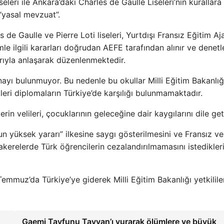
iseleri ile Ankara’daki Charles de Gaulle Liseleri’nin kurallara
“yasal mevzuat”.
 de Gaulle ve Pierre Loti liseleri, Yurtdışı Fransız Eğitim Aj
e ilgili kararları doğrudan AEFE tarafından alınır ve denetle
ıyla anlaşarak düzenlenmektedir.
nayı bulunmuyor. Bu nedenle bu okullar Milli Eğitim Bakanlığ
eri diplomaların Türkiye’de karşılığı bulunmamaktadır.
rin velileri, çocuklarının geleceğine dair kaygılarını dile geti
un yüksek yararı” ilkesine saygı gösterilmesini ve Fransız ve
kerelerde Türk öğrencilerin cezalandırılmamasını istedikleri
emmuz’da Türkiye’ye giderek Milli Eğitim Bakanlığı yetkilile
Gaemi Tayfunu Tayvan’ı vurarak ölümlere ve büyük