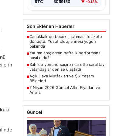
BTC
3069150
▼ -0.18%
Son Eklenen Haberler
n
Çanakkale’de böcek ilaçlaması felakete
■
dönüştü. Yusuf öldü, annesi yoğun
bakımda
i
Yatırım araçlarının haftalık performansı
■
ünü
nasıl oldu?
ilerin
Sahilde yönünü şaşıran caretta carettayı
■
vatandaşlar denize ulaştırdı
Açık Hava Mutfakları ve Şık Yaşam
■
Bölgeleri
7 Nisan 2026 Güncel Altın Fiyatları ve
■
Analizi
ukuki
Güncel
alinde