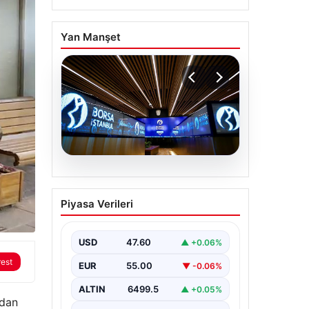
Yan Manşet
05.08.2026
Yatırım araçlarının
Piyasa Verileri
haftalık performansı
nasıl oldu?
USD
47.60
▲ +0.06%
rest
EUR
55.00
▼ -0.06%
ALTIN
6499.5
▲ +0.05%
adan