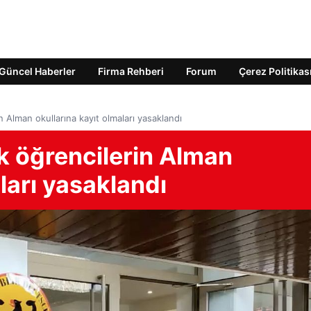
Güncel Haberler
Firma Rehberi
Forum
Çerez Politikas
n Alman okullarına kayıt olmaları yasaklandı
k öğrencilerin Alman
ları yasaklandı