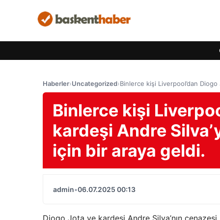
Haberler
›
Uncategorized
›
Binlerce kişi Liverpool’dan Diogo
Binlerce kişi Liverpo
kardeşi Andre Silva
için bir araya geldi.
admin
•
06.07.2025 00:13
Diogo Jota ve kardeşi Andre Silva’nın cenazesi 