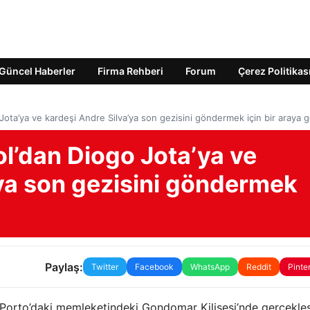
Güncel Haberler
Firma Rehberi
Forum
Çerez Politikas
 Jota’ya ve kardeşi Andre Silva’ya son gezisini göndermek için bir araya g
ol’dan Diogo Jota’ya ve
’ya son gezisini göndermek
Paylaş:
Twitter
Facebook
WhatsApp
Reddit
Pinte
Porto’daki memleketindeki Gondomar Kilisesi’nde gerçekleşt