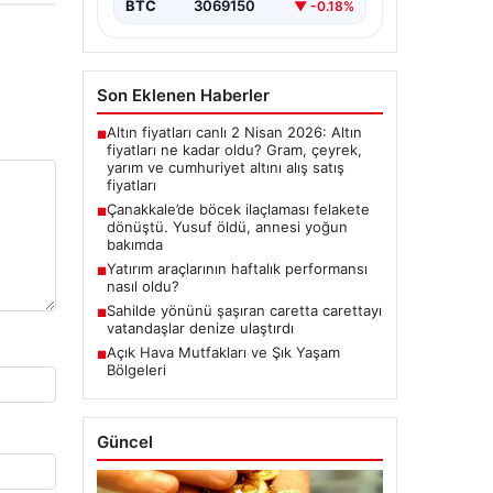
BTC
3069150
▼ -0.18%
Son Eklenen Haberler
Altın fiyatları canlı 2 Nisan 2026: Altın
■
fiyatları ne kadar oldu? Gram, çeyrek,
yarım ve cumhuriyet altını alış satış
fiyatları
Çanakkale’de böcek ilaçlaması felakete
■
dönüştü. Yusuf öldü, annesi yoğun
bakımda
Yatırım araçlarının haftalık performansı
■
nasıl oldu?
Sahilde yönünü şaşıran caretta carettayı
■
vatandaşlar denize ulaştırdı
Açık Hava Mutfakları ve Şık Yaşam
■
Bölgeleri
Güncel