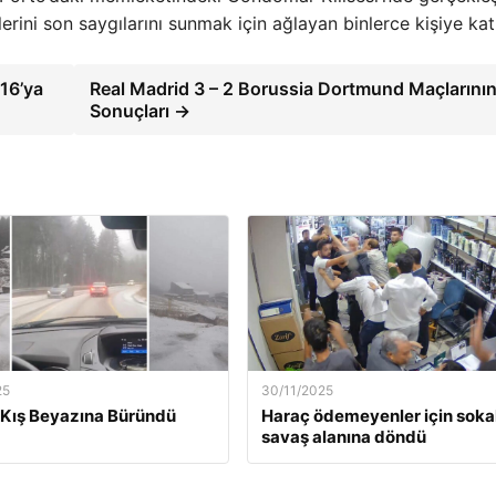
erini son saygılarını sunmak için ağlayan binlerce kişiye katı
16’ya
Real Madrid 3 – 2 Borussia Dortmund Maçlarını
Sonuçları →
25
30/11/2025
Kış Beyazına Büründü
Haraç ödemeyenler için soka
savaş alanına döndü