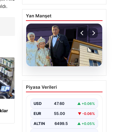
ldı.
Yan Manşet
n
06.08.2026
Çanakkale’de böcek
Piyasa Verileri
ilaçlaması felakete
dönüştü. Yusuf öldü,
annesi yoğun bakımda
USD
47.60
▲ +0.06%
klar
EUR
55.00
▼ -0.06%
ALTIN
6499.5
▲ +0.05%