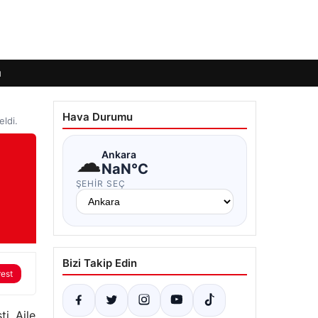
ı
Hava Durumu
eldi.
☁
Ankara
NaN°C
ŞEHIR SEÇ
Bizi Takip Edin
rest
i. Aile