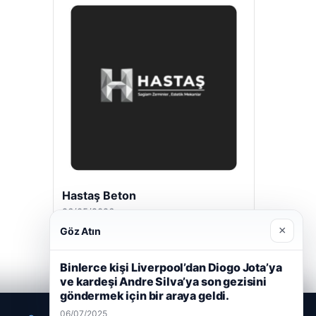
Hastaş Beton
26/05/2026
×
Göz Atın
Binlerce kişi Liverpool’dan Diogo Jota’ya
ve kardeşi Andre Silva’ya son gezisini
göndermek için bir araya geldi.
06/07/2025