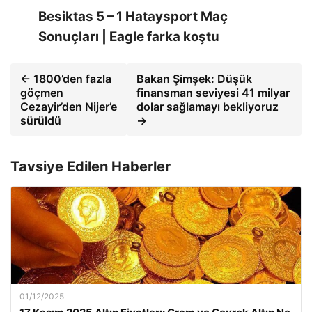
Besiktas 5 – 1 Hataysport Maç
Sonuçları | Eagle farka koştu
← 1800’den fazla
Bakan Şimşek: Düşük
göçmen
finansman seviyesi 41 milyar
Cezayir’den Nijer’e
dolar sağlamayı bekliyoruz
sürüldü
→
Tavsiye Edilen Haberler
01/12/2025