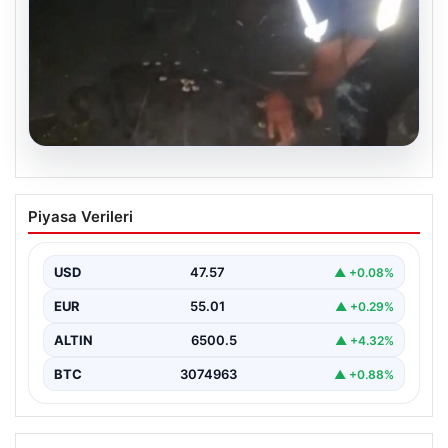
04.08.2026
Sahilde yönünü şaşıran caretta
Piyasa Verileri
carettayı vatandaşlar denize ulaştırdı
USD
47.57
▲ +0.08%
EUR
55.01
▲ +0.29%
ALTIN
6500.5
▲ +4.32%
BTC
3074963
▲ +0.88%