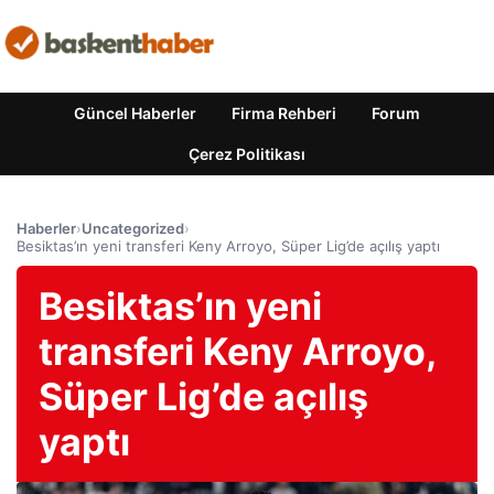
Güncel Haberler
Firma Rehberi
Forum
Çerez Politikası
Haberler
›
Uncategorized
›
Besiktas’ın yeni transferi Keny Arroyo, Süper Lig’de açılış yaptı
Besiktas’ın yeni
transferi Keny Arroyo,
Süper Lig’de açılış
yaptı