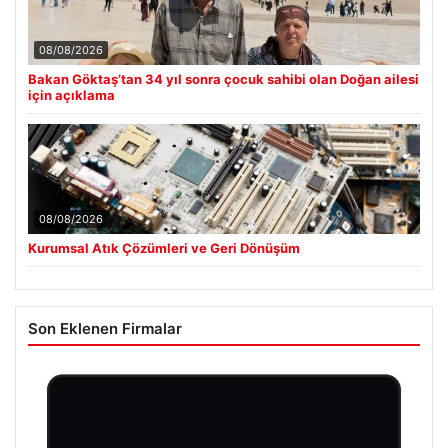
08/08/2026
Bakan Göktaş’tan 34 yıl sonra çocuk sahibi olan Doğan ailesi
için açıklama
08/08/2026
Kurumsal Atık Çözümleri ve Geri Dönüşüm
Son Eklenen Firmalar