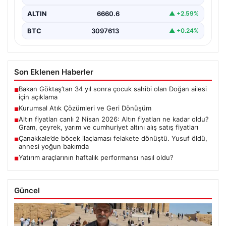
ALTIN
6660.6
▲ +2.59%
BTC
3097613
▲ +0.24%
Son Eklenen Haberler
Bakan Göktaş’tan 34 yıl sonra çocuk sahibi olan Doğan ailesi
■
için açıklama
Kurumsal Atık Çözümleri ve Geri Dönüşüm
■
Altın fiyatları canlı 2 Nisan 2026: Altın fiyatları ne kadar oldu?
■
Gram, çeyrek, yarım ve cumhuriyet altını alış satış fiyatları
Çanakkale’de böcek ilaçlaması felakete dönüştü. Yusuf öldü,
■
annesi yoğun bakımda
Yatırım araçlarının haftalık performansı nasıl oldu?
■
Güncel