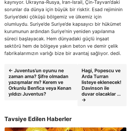
kaynıyor. Ukrayna-Rusya, İran-İsrail, Çin-Tayvan’daki
sorunlar da dünya için büyük bir risktir. Esad rejiminin
Suriye’deki çöküşü bölgemiz ve ülkemiz için
olumluydu. Suriye’de Suriye’de kapsayıcı bir hükümet
kurumunun ardından Suriye’nin yeniden yapılanma
süreci başlayacak. Hem dünyadaki güçlü inşaat
sektörü hem de bölgeye yakın beton ve demir çelik
fabrikalarımızın varlığı bize bir avantaj sağlıyor. dedi.
← Juventus’un oyunu ne
Hagi, Popescu ve
zaman ama? Şifre olmadan
Arda Turran
yazışmalar mı? Kerem ve
listeye eklenecek!
Orkunlu Benfica veya Kenan
Davinson ile
yıldızı Juventus?
duvar olacaklar …
→
Tavsiye Edilen Haberler