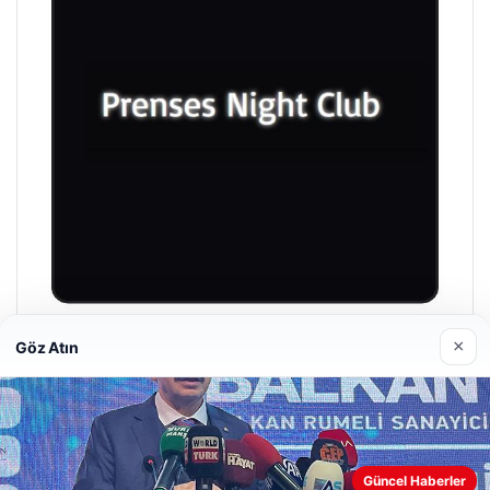
×
Göz Atın
Prenses Night Club
29/04/2026
Güncel Haberler