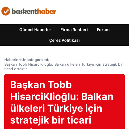
Güncel Haberler
Firma Rehberi
Forum
Çerez Politikası
Haberler
›
Uncategorized
›
Başkan Tobb HisarciKlioğlu: Balkan ülkeleri Türkiye için stratejik bir
ticari ortaktır
Başkan Tobb
HisarciKlioğlu: Balkan
ülkeleri Türkiye için
stratejik bir ticari