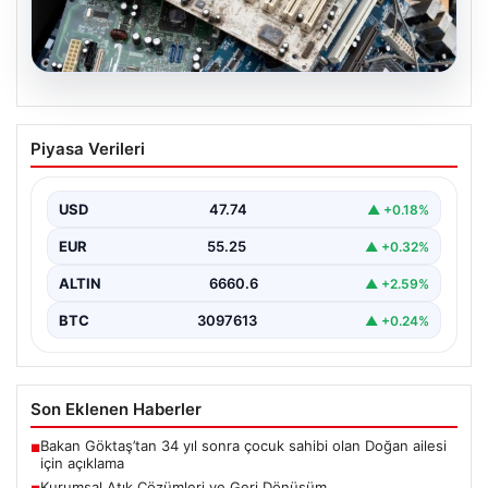
08.08.2026
Kurumsal Atık Çözümleri ve Geri
Piyasa Verileri
Dönüşüm
Günümüzde gelişen dijitalleşme ile şirketler altyapı
sistemlerini sürekli periyotlarla yenilemektedir. Bu
USD
47.74
▲ +0.18%
modernizasyon aşamasında kenara…
EUR
55.25
▲ +0.32%
ALTIN
6660.6
▲ +2.59%
BTC
3097613
▲ +0.24%
Son Eklenen Haberler
Bakan Göktaş’tan 34 yıl sonra çocuk sahibi olan Doğan ailesi
■
için açıklama
Kurumsal Atık Çözümleri ve Geri Dönüşüm