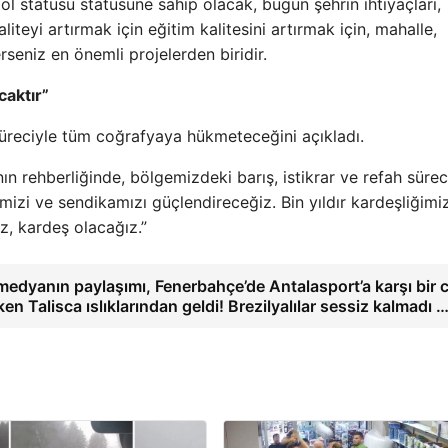
l statüsü statüsüne sahip olacak, bugün şehrin ihtiyaçları,
iteyi artırmak için eğitim kalitesini artırmak için, mahalle,
rseniz en önemli projelerden biridir.
caktır”
süreciyle tüm coğrafyaya hükmeteceğini açıkladı.
ın rehberliğinde, bölgemizdeki barış, istikrar ve refah sürec
imizi ve sendikamızı güçlendireceğiz. Bin yıldır kardeşliğimiz
iz, kardeş olacağız.”
medyanın paylaşımı, Fenerbahçe’de Antalasport’a karşı bir 
ken Talisca ıslıklarından geldi! Brezilyalılar sessiz kalmadı 