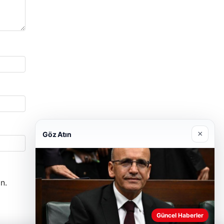
×
Göz Atın
n.
Güncel Haberler