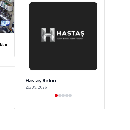
klar
Prenses Night Club
29/04/2026