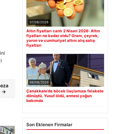
07/08/2026
Altın fiyatları canlı 2 Nisan 2026: Altın
fiyatları ne kadar oldu? Gram, çeyrek,
yarım ve cumhuriyet altını alış satış
fiyatları
ini
i
06/08/2026
ceza
Çanakkale’de böcek ilaçlaması felakete
… →
dönüştü. Yusuf öldü, annesi yoğun
bakımda
Son Eklenen Firmalar