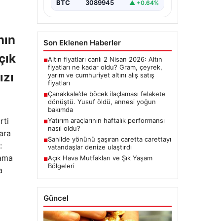
BTC
3089945
▲ +0.64%
nın
Son Eklenen Haberler
çık
Altın fiyatları canlı 2 Nisan 2026: Altın
■
fiyatları ne kadar oldu? Gram, çeyrek,
ızı
yarım ve cumhuriyet altını alış satış
fiyatları
Çanakkale’de böcek ilaçlaması felakete
■
dönüştü. Yusuf öldü, annesi yoğun
bakımda
rti
Yatırım araçlarının haftalık performansı
■
nasıl oldu?
ara
Sahilde yönünü şaşıran caretta carettayı
■
:
vatandaşlar denize ulaştırdı
sama
Açık Hava Mutfakları ve Şık Yaşam
■
Bölgeleri
a
Güncel