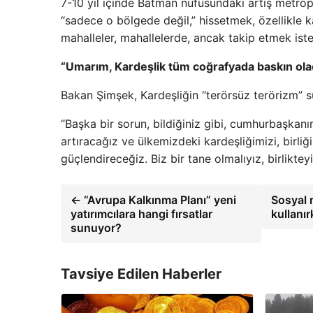
7-10 yıl içinde Batman nüfusundaki artış metropo
“sadece o bölgede değil,” hissetmek, özellikle kal
mahalleler, mahallelerde, ancak takip etmek iste
“Umarım, Kardeşlik tüm coğrafyada baskın ola
Bakan Şimşek, Kardeşliğin “terörsüz terörizm” 
“Başka bir sorun, bildiğiniz gibi, cumhurbaşkanın
artıracağız ve ülkemizdeki kardeşliğimizi, birliğ
güçlendireceğiz. Biz bir tane olmalıyız, birliktey
← “Avrupa Kalkınma Planı” yeni
Sosyal 
yatırımcılara hangi fırsatlar
kullanır
sunuyor?
Tavsiye Edilen Haberler