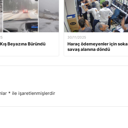
25
30/11/2025
Kış Beyazına Büründü
Haraç ödemeyenler için soka
savaş alanına döndü
nlar
*
ile işaretlenmişlerdir