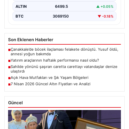
ALTIN
6499.5
▲ +0.05%
BTC
3069150
▼ -0.18%
Son Eklenen Haberler
Çanakkale’de böcek ilaçlaması felakete dönüştü. Yusuf öldü,
■
annesi yoğun bakımda
Yatırım araçlarının haftalık performansı nasıl oldu?
■
Sahilde yönünü şaşıran caretta carettayı vatandaşlar denize
■
ulaştırdı
Açık Hava Mutfakları ve Şık Yaşam Bölgeleri
■
7 Nisan 2026 Güncel Altın Fiyatları ve Analizi
■
Güncel