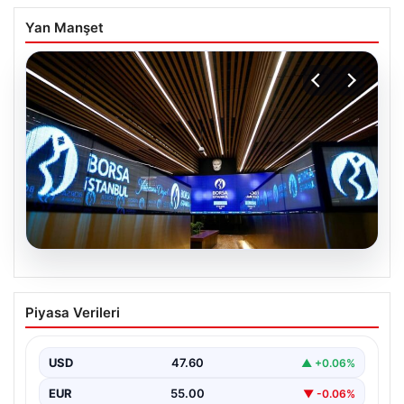
Yan Manşet
05.08.2026
Yatırım araçlarının haftalık performansı
Piyasa Verileri
nasıl oldu?
USD
47.60
▲ +0.06%
EUR
55.00
▼ -0.06%