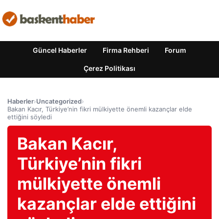
Güncel Haberler
Firma Rehberi
Forum
Çerez Politikası
Haberler
›
Uncategorized
›
Bakan Kacır, Türkiye’nin fikri mülkiyette önemli kazançlar elde
ettiğini söyledi
Bakan Kacır,
Türkiye’nin fikri
mülkiyette önemli
kazançlar elde ettiğini