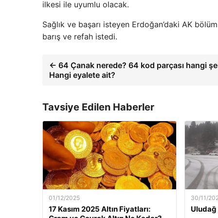
ilkesi ile uyumlu olacak.
Sağlık ve başarı isteyen Erdoğan’daki AK bölümü
barış ve refah istedi.
← 64 Çanak nerede? 64 kod parçası hangi şe
Hangi eyalete ait?
Tavsiye Edilen Haberler
01/12/2025
30/11/20
17 Kasım 2025 Altın Fiyatları:
Uludağ 