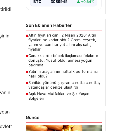
BTC
3089945
▲ +0.64%
irildi
Son Eklenen Haberler
Altın fiyatları canlı 2 Nisan 2026: Altın
şinin
■
fiyatları ne kadar oldu? Gram, çeyrek,
yarım ve cumhuriyet altını alış satış
fiyatları
Çanakkale’de böcek ilaçlaması felakete
■
dönüştü. Yusuf öldü, annesi yoğun
bakımda
Yatırım araçlarının haftalık performansı
■
nasıl oldu?
Sahilde yönünü şaşıran caretta carettayı
■
vatandaşlar denize ulaştırdı
yanın
Açık Hava Mutfakları ve Şık Yaşam
■
Bölgeleri
aycan-
Güncel
evlet”