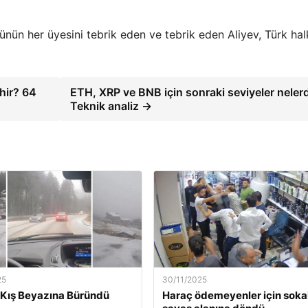
nün her üyesini tebrik eden ve tebrik eden Aliyev, Türk halk
hir? 64
ETH, XRP ve BNB için sonraki seviyeler nelerd
Teknik analiz →
25
30/11/2025
Kış Beyazına Büründü
Haraç ödemeyenler için soka