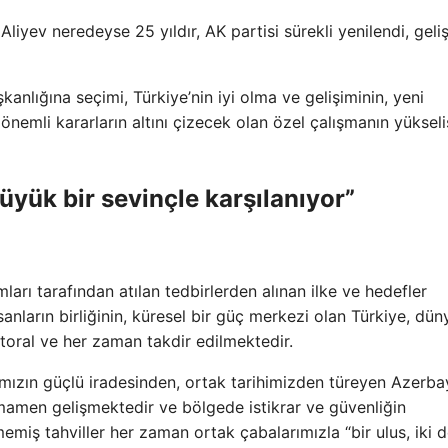
iyev neredeyse 25 yıldır, AK partisi sürekli yenilendi, gelişt
kanlığına seçimi, Türkiye’nin iyi olma ve gelişiminin, yeni
 önemli kararların altını çizecek olan özel çalışmanın yükseli
üyük bir sevinçle karşılanıyor”
ımları tarafından atılan tedbirlerden alınan ilke ve hedefler
nsanların birliğinin, küresel bir güç merkezi olan Türkiye, dün
toral ve her zaman takdir edilmektedir.
ımızın güçlü iradesinden, ortak tarihimizden türeyen Azerb
, tamamen gelişmektedir ve bölgede istikrar ve güvenliğin
miş tahviller her zaman ortak çabalarımızla “bir ulus, iki d