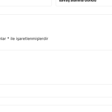
savaş alanına döndü
nlar
*
ile işaretlenmişlerdir