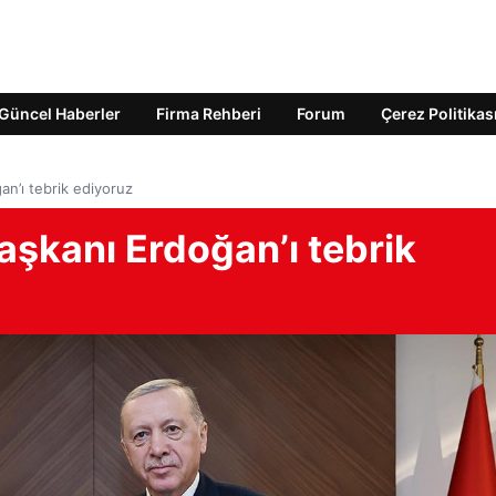
Güncel Haberler
Firma Rehberi
Forum
Çerez Politikas
n’ı tebrik ediyoruz
aşkanı Erdoğan’ı tebrik