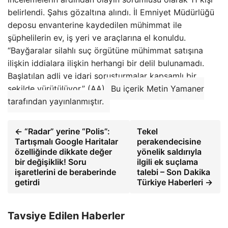
belirlendi. Şahıs gözaltına alındı. İl Emniyet Müdürlüğü
deposu envanterine kaydedilen mühimmat ile
şüphelilerin ev, iş yeri ve araçlarına el konuldu.
“Bayğaralar silahlı suç örgütüne mühimmat satışına
ilişkin iddialara ilişkin herhangi bir delil bulunamadı.
Başlatılan adli ve idari soruşturmalar kapsamlı bir
şekilde yürütülüyor.” (AA)
Bu içerik Metin Yamaner
tarafından yayınlanmıştır.
← “Radar” yerine “Polis”:
Tekel
Tartışmalı Google Haritalar
perakendecisine
özelliğinde dikkate değer
yönelik saldırıyla
bir değişiklik! Soru
ilgili ek suçlama
işaretlerini de beraberinde
talebi – Son Dakika
getirdi
Türkiye Haberleri →
Tavsiye Edilen Haberler