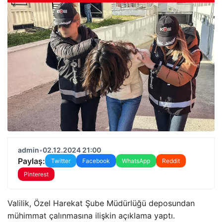
admin
•
02.12.2024 21:00
Paylaş:
Twitter
Facebook
WhatsApp
Reddit
Pinterest
Valilik, Özel Harekat Şube Müdürlüğü deposundan
mühimmat çalınmasına ilişkin açıklama yaptı.