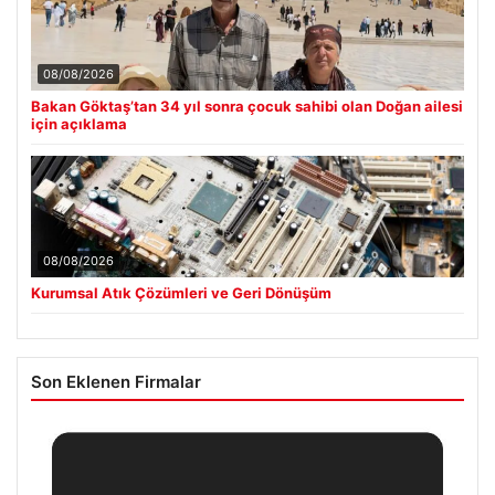
08/08/2026
Bakan Göktaş’tan 34 yıl sonra çocuk sahibi olan Doğan ailesi
için açıklama
08/08/2026
Kurumsal Atık Çözümleri ve Geri Dönüşüm
Son Eklenen Firmalar