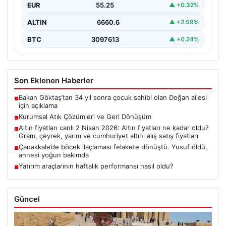
EUR
55.25
▲ +0.32%
ALTIN
6660.6
▲ +2.59%
BTC
3097613
▲ +0.24%
Son Eklenen Haberler
Bakan Göktaş’tan 34 yıl sonra çocuk sahibi olan Doğan ailesi
■
için açıklama
Kurumsal Atık Çözümleri ve Geri Dönüşüm
■
Altın fiyatları canlı 2 Nisan 2026: Altın fiyatları ne kadar oldu?
■
Gram, çeyrek, yarım ve cumhuriyet altını alış satış fiyatları
Çanakkale’de böcek ilaçlaması felakete dönüştü. Yusuf öldü,
■
annesi yoğun bakımda
Yatırım araçlarının haftalık performansı nasıl oldu?
■
Güncel