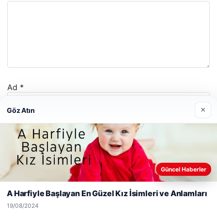
Ad
*
×
Göz Atın
E-posta
*
İnternet sitesi
Web sitemizi nasıl kullandığınızı daha iyi anlayabilmek,
Güncel Haberler
deneyiminizi kişiselleştirmek ve geliştirmek amacıyla çerezler
kullanıyoruz.
Çerez Politikamız
A Harfiyle Başlayan En Güzel Kız İsimleri ve Anlamları
Reddet
Kabul Et
19/08/2024
Daha sonraki yorumlarımda kullanılması için adım, e-