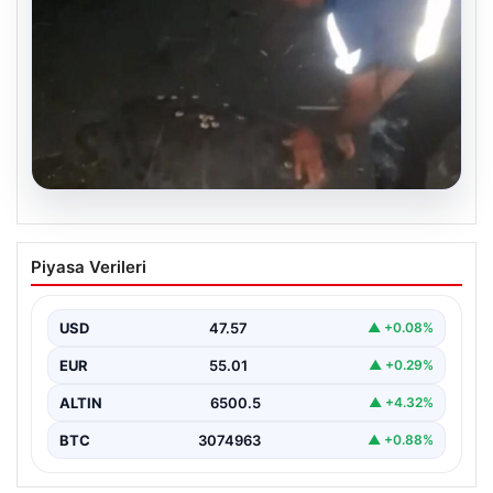
04.08.2026
Sahilde yönünü şaşıran caretta
Piyasa Verileri
carettayı vatandaşlar denize ulaştırdı
USD
47.57
▲ +0.08%
EUR
55.01
▲ +0.29%
ALTIN
6500.5
▲ +4.32%
BTC
3074963
▲ +0.88%