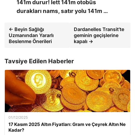
141m durur! İett 141m otobüs
durakları nams, satır yolu 141m …
← Beyin Sağlığı
Dardanelles Transit’te
Uzmanından Yararlı
geminin geçişlerine
Beslenme Önerileri
kapalı →
Tavsiye Edilen Haberler
01/12/2025
17 Kasım 2025 Altın Fiyatları: Gram ve Çeyrek Altın Ne
Kadar?