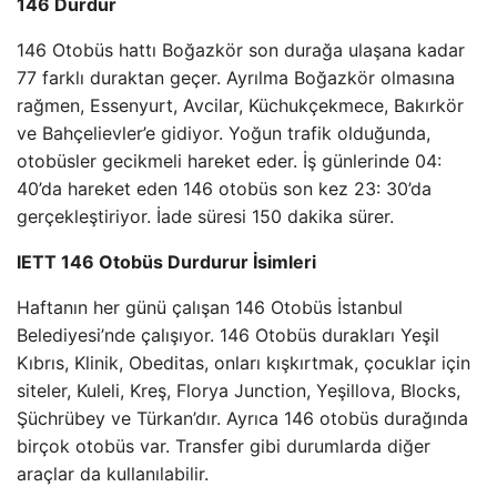
146 Durdur
146 Otobüs hattı Boğazkör son durağa ulaşana kadar
77 farklı duraktan geçer. Ayrılma Boğazkör olmasına
rağmen, Essenyurt, Avcilar, Küchukçekmece, Bakırkör
ve Bahçelievler’e gidiyor. Yoğun trafik olduğunda,
otobüsler gecikmeli hareket eder. İş günlerinde 04:
40’da hareket eden 146 otobüs son kez 23: 30’da
gerçekleştiriyor. İade süresi 150 dakika sürer.
IETT 146 Otobüs Durdurur İsimleri
Haftanın her günü çalışan 146 Otobüs İstanbul
Belediyesi’nde çalışıyor. 146 Otobüs durakları Yeşil
Kıbrıs, Klinik, Obeditas, onları kışkırtmak, çocuklar için
siteler, Kuleli, Kreş, Florya Junction, Yeşillova, Blocks,
Şüchrübey ve Türkan’dır. Ayrıca 146 otobüs durağında
birçok otobüs var. Transfer gibi durumlarda diğer
araçlar da kullanılabilir.