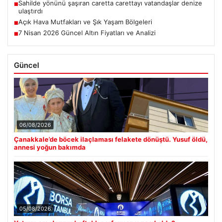
Sahilde yönünü şaşıran caretta carettayı vatandaşlar denize
■
ulaştırdı
Açık Hava Mutfakları ve Şık Yaşam Bölgeleri
■
7 Nisan 2026 Güncel Altın Fiyatları ve Analizi
■
Güncel
06/08/2026
Çanakkale’de böcek ilaçlaması felakete dönüştü. Yusuf öldü,
annesi yoğun bakımda
05/08/2026