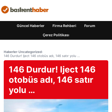
Güncel Haberler
Firma Rehberi
Forum
Çerez Politikası
Haberler
›
Uncategorized
›
146 Durdur! Iject 146 otobüs adı, 146 satır yolu …
146 Durdur! Iject 146
otobüs adı, 146 satır
yolu …