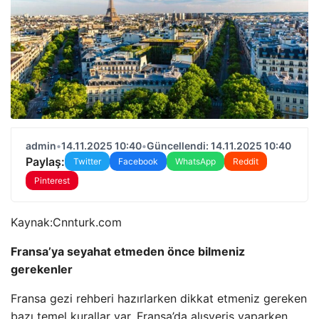
admin
•
14.11.2025 10:40
•
Güncellendi: 14.11.2025 10:40
Paylaş:
Twitter
Facebook
WhatsApp
Reddit
Pinterest
Kaynak:
Cnnturk.com
Fransa’ya seyahat etmeden önce bilmeniz
gerekenler
Fransa gezi rehberi hazırlarken dikkat etmeniz gereken
bazı temel kurallar var. Fransa’da alışveriş yaparken