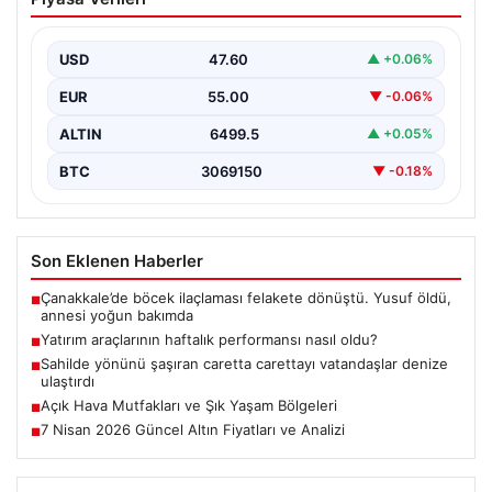
nasıl oldu?
USD
47.60
▲ +0.06%
EUR
55.00
▼ -0.06%
ALTIN
6499.5
▲ +0.05%
BTC
3069150
▼ -0.18%
Son Eklenen Haberler
Çanakkale’de böcek ilaçlaması felakete dönüştü. Yusuf öldü,
■
annesi yoğun bakımda
Yatırım araçlarının haftalık performansı nasıl oldu?
■
Sahilde yönünü şaşıran caretta carettayı vatandaşlar denize
■
ulaştırdı
Açık Hava Mutfakları ve Şık Yaşam Bölgeleri
■
7 Nisan 2026 Güncel Altın Fiyatları ve Analizi
■