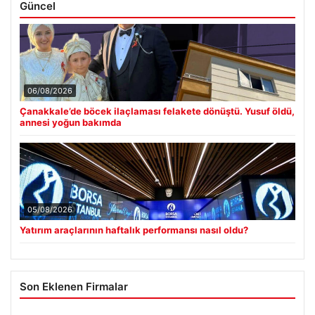
Güncel
06/08/2026
Çanakkale’de böcek ilaçlaması felakete dönüştü. Yusuf öldü,
annesi yoğun bakımda
05/08/2026
Yatırım araçlarının haftalık performansı nasıl oldu?
Son Eklenen Firmalar