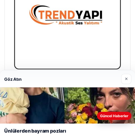
×
Göz Atın
A Life Ankara Hastanesi
27/03/2026
Web sitemizi nasıl kullandığınızı daha iyi anlayabilmek,
Güncel Haberler
deneyiminizi kişiselleştirmek ve geliştirmek amacıyla çerezler
kullanıyoruz.
Çerez Politikamız
Ünlülerden bayram pozları