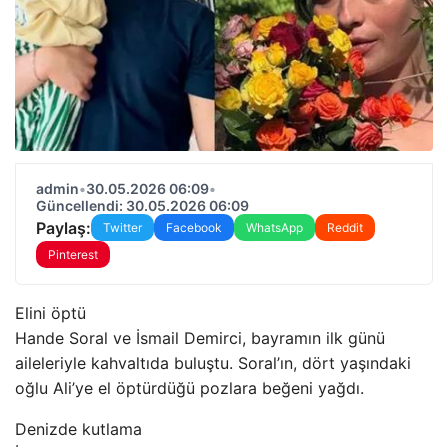
admin
•
30.05.2026 06:09
•
Güncellendi: 30.05.2026 06:09
Paylaş:
Twitter
Facebook
WhatsApp
Reddit
Pinterest
Elini öptü
Hande Soral ve İsmail Demirci, bayramın ilk günü
aileleriyle kahvaltıda buluştu. Soral’ın, dört yaşındaki
oğlu Ali’ye el öptürdüğü pozlara beğeni yağdı.
Denizde kutlama