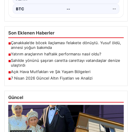
EUR
--
--
ALTIN
--
--
BTC
--
--
Son Eklenen Haberler
Çanakkale’de böcek ilaçlaması felakete dönüştü. Yusuf öldü,
■
annesi yoğun bakımda
Yatırım araçlarının haftalık performansı nasıl oldu?
■
Sahilde yönünü şaşıran caretta carettayı vatandaşlar denize
■
ulaştırdı
Açık Hava Mutfakları ve Şık Yaşam Bölgeleri
■
7 Nisan 2026 Güncel Altın Fiyatları ve Analizi
■
Güncel