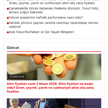
Gram, çeyrek, yarım ve cumhuriyet altını alış satış fiyatları
Çanakkale’de böcek ilaçlaması felakete dönüştü. Yusuf öldü,
■
annesi yoğun bakımda
Yatırım araçlarının haftalık performansı nasıl oldu?
■
Sahilde yönünü şaşıran caretta carettayı vatandaşlar denize
■
ulaştırdı
Açık Hava Mutfakları ve Şık Yaşam Bölgeleri
■
Güncel
07/08/2026
Altın fiyatları canlı 2 Nisan 2026: Altın fiyatları ne kadar
oldu? Gram, çeyrek, yarım ve cumhuriyet altını alış satış
fiyatları