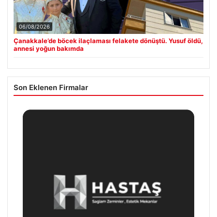
06/08/2026
Çanakkale’de böcek ilaçlaması felakete dönüştü. Yusuf öldü,
annesi yoğun bakımda
Son Eklenen Firmalar