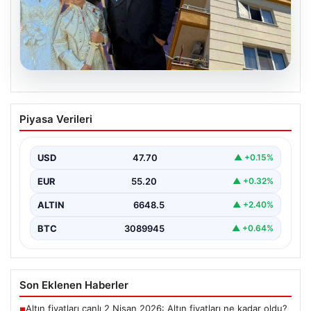
06.08.2026
Çanakkale’de böcek ilaçlaması felakete
Piyasa Verileri
dönüştü. Yusuf öldü, annesi yoğun
bakımda
USD
47.70
▲ +0.15%
EUR
55.20
▲ +0.32%
ALTIN
6648.5
▲ +2.40%
BTC
3089945
▲ +0.64%
Son Eklenen Haberler
Altın fiyatları canlı 2 Nisan 2026: Altın fiyatları ne kadar oldu?
■