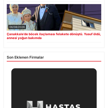
06/08/2026
Çanakkale’de böcek ilaçlaması felakete dönüştü. Yusuf öldü,
annesi yoğun bakımda
Son Eklenen Firmalar