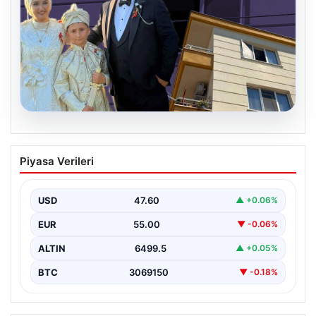
06.08.2026
Çanakkale’de böcek ilaçlaması felakete
Piyasa Verileri
dönüştü. Yusuf öldü, annesi yoğun
bakımda
USD
47.60
▲ +0.06%
EUR
55.00
▼ -0.06%
ALTIN
6499.5
▲ +0.05%
BTC
3069150
▼ -0.18%